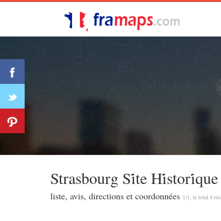
Strasbourg Si̇̇te Hi̇̇stori̇̇que
liste, avis, directions et coordonnées
1/1, le total 4 ré