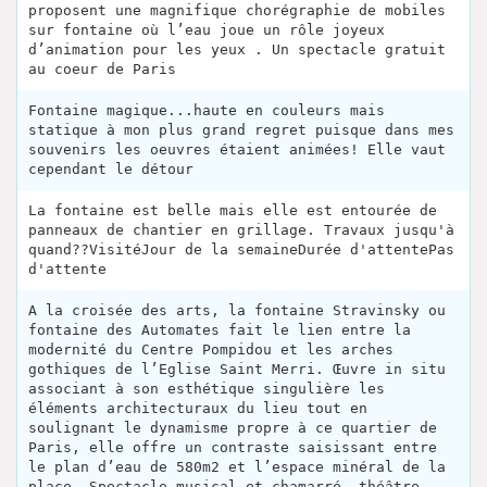
proposent une magnifique chorégraphie de mobiles
sur fontaine où l’eau joue un rôle joyeux
d’animation pour les yeux . Un spectacle gratuit
au coeur de Paris
Fontaine magique...haute en couleurs mais
statique à mon plus grand regret puisque dans mes
souvenirs les oeuvres étaient animées! Elle vaut
cependant le détour
La fontaine est belle mais elle est entourée de
panneaux de chantier en grillage. Travaux jusqu'à
quand??VisitéJour de la semaineDurée d'attentePas
d'attente
A la croisée des arts, la fontaine Stravinsky ou
fontaine des Automates fait le lien entre la
modernité du Centre Pompidou et les arches
gothiques de l’Eglise Saint Merri. Œuvre in situ
associant à son esthétique singulière les
éléments architecturaux du lieu tout en
soulignant le dynamisme propre à ce quartier de
Paris, elle offre un contraste saisissant entre
le plan d’eau de 580m2 et l’espace minéral de la
place. Spectacle musical et chamarré, théâtre