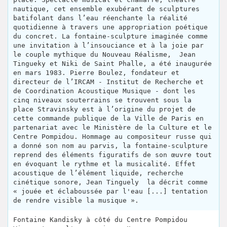
nautique, cet ensemble exubérant de sculptures
batifolant dans l’eau réenchante la réalité
quotidienne à travers une appropriation poétique
du concret. La fontaine-sculpture imaginée comme
une invitation à l’insouciance et à la joie par
le couple mythique du Nouveau Réalisme, Jean
Tingueky et Niki de Saint Phalle, a été inaugurée
en mars 1983. Pierre Boulez, fondateur et
directeur de l’IRCAM - Institut de Recherche et
de Coordination Acoustique Musique - dont les
cinq niveaux souterrains se trouvent sous la
place Stravinsky est à l’origine du projet de
cette commande publique de la Ville de Paris en
partenariat avec le Ministère de la Culture et le
Centre Pompidou. Hommage au compositeur russe qui
a donné son nom au parvis, la fontaine-sculpture
reprend des éléments figuratifs de son œuvre tout
en évoquant le rythme et la musicalité. Effet
acoustique de l’élément liquide, recherche
cinétique sonore, Jean Tinguely la décrit comme
« jouée et éclaboussée par l'eau [...] tentation
de rendre visible la musique ».
Fontaine Kandisky à côté du Centre Pompidou