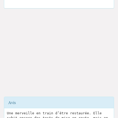
Avis
Une merveille en train d’être restaurée. Elle
subit encore des tests de mise en route, mais on