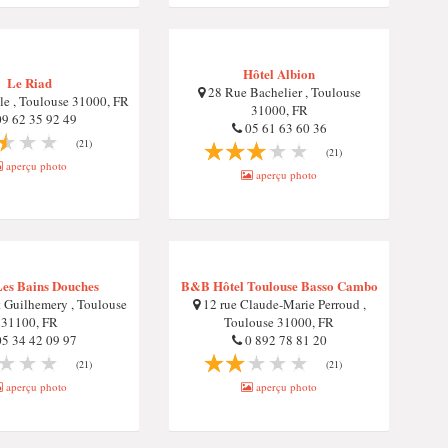
Hôtel Albion
Le Riad
28 Rue Bachelier , Toulouse
le , Toulouse 31000, FR
31000, FR
9 62 35 92 49
05 61 63 60 36
(21)
(21)
aperçu photo
aperçu photo
Les Bains Douches
B&B Hôtel Toulouse Basso Cambo
 Guilhemery , Toulouse
12 rue Claude-Marie Perroud ,
31100, FR
Toulouse 31000, FR
5 34 42 09 97
0 892 78 81 20
(21)
(21)
aperçu photo
aperçu photo