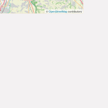
©
OpenStreetMap
contributors