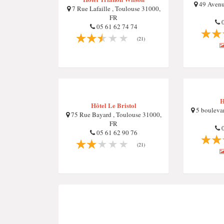
49 Avenu
7 Rue Lafaille , Toulouse 31000,
FR
0
05 61 62 74 74
(21)
H
Hôtel Le Bristol
5 boulevar
75 Rue Bayard , Toulouse 31000,
FR
0
05 61 62 90 76
(21)