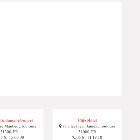
 Toulouse Aéroport
Citiz Hôtel
se Maubec , Toulouse
18 allées Jean Jaurès , Toulouse
31300, FR
31000, FR
5 61 15 00 00
05 61 11 18 18