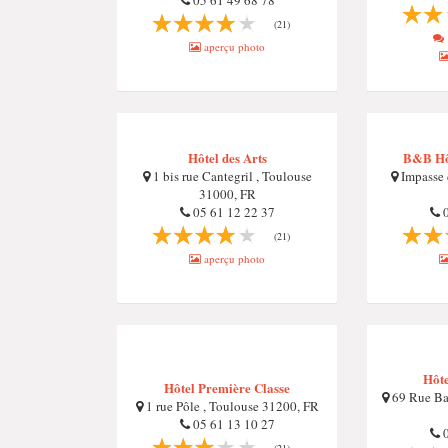
05 61 49 68 78
(21)
aperçu photo
Hôtel des Arts
B&B Hô
1 bis rue Cantegril , Toulouse
Impasse 
31000, FR
05 61 12 22 37
0
(21)
aperçu photo
Hôte
Hôtel Première Classe
69 Rue Bay
1 rue Pôle , Toulouse 31200, FR
05 61 13 10 27
0