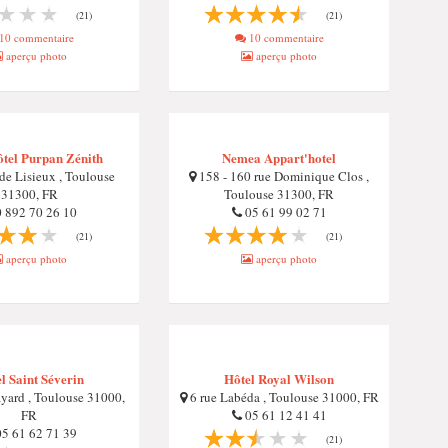
(21)
(21)
10 commentaire
10 commentaire
aperçu photo
aperçu photo
tel Purpan Zénith
Nemea Appart'hotel
de Lisieux , Toulouse
158 - 160 rue Dominique Clos ,
31300, FR
Toulouse 31300, FR
 892 70 26 10
05 61 99 02 71
(21)
(21)
aperçu photo
aperçu photo
l Saint Séverin
Hôtel Royal Wilson
ard , Toulouse 31000,
6 rue Labéda , Toulouse 31000, FR
FR
05 61 12 41 41
5 61 62 71 39
(21)