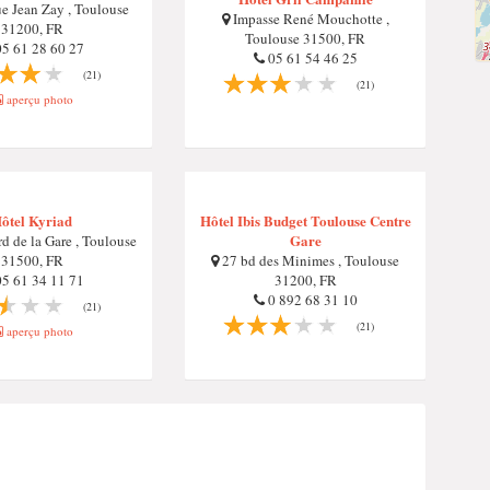
e Jean Zay , Toulouse
Impasse René Mouchotte ,
31200, FR
Toulouse 31500, FR
5 61 28 60 27
05 61 54 46 25
(21)
(21)
aperçu photo
ôtel Kyriad
Hôtel Ibis Budget Toulouse Centre
Gare
d de la Gare , Toulouse
31500, FR
27 bd des Minimes , Toulouse
5 61 34 11 71
31200, FR
0 892 68 31 10
(21)
(21)
aperçu photo