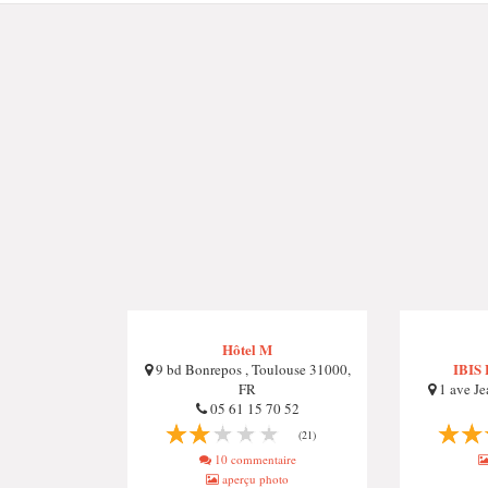
Hôtel M
IBIS 
9 bd Bonrepos , Toulouse 31000,
FR
1 ave Je
05 61 15 70 52
(21)
10 commentaire
aperçu photo