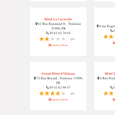
Hôtel La Caravelle
62 Rue Raymond Iv , Toulouse
4 rue Esqui
31000, FR
0
05 61 62 70 65
(21)
aperçu photo
Grand Hôtel d'Orléans
Hôtel 
72 Rue Bayard , Toulouse 31000,
4 Rue Pont
FR
05 61 62 98 47
0
(21)
aperçu photo