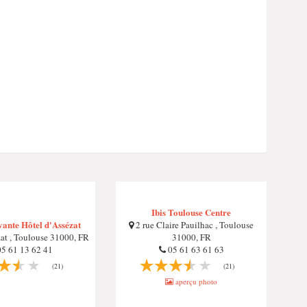
Ibis Toulouse Centre
vante Hôtel d'Assézat
2 rue Claire Pauilhac , Toulouse
at , Toulouse 31000, FR
31000, FR
5 61 13 62 41
05 61 63 61 63
(21)
(21)
aperçu photo