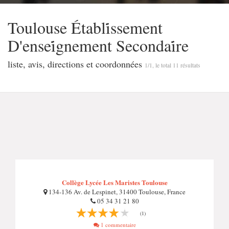
Toulouse Établi̇̇ssement
D'ensei̇̇gnement Secondai̇̇re
liste, avis, directions et coordonnées
1/1, le total 11 résultats
Collège Lycée Les Maristes Toulouse
134-136 Av. de Lespinet, 31400 Toulouse, France
05 34 31 21 80
(1)
1 commentaire