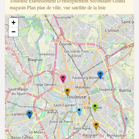
Toulouse Établi̇̇ssement D'ensei̇̇gnement Secondai̇̇re Grand
magasin Plan plan de ville, vue satellite de la liste
+
−