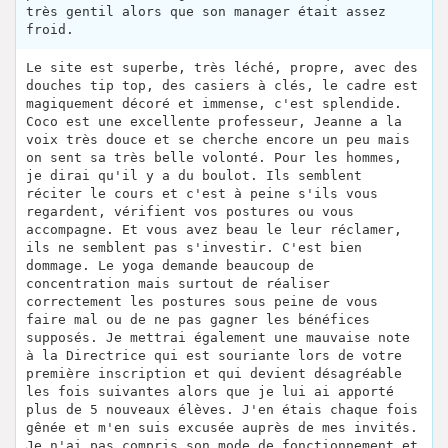
très gentil alors que son manager était assez
froid.
Le site est superbe, très léché, propre, avec des
douches tip top, des casiers à clés, le cadre est
magiquement décoré et immense, c'est splendide.
Coco est une excellente professeur, Jeanne a la
voix très douce et se cherche encore un peu mais
on sent sa très belle volonté. Pour les hommes,
je dirai qu'il y a du boulot. Ils semblent
réciter le cours et c'est à peine s'ils vous
regardent, vérifient vos postures ou vous
accompagne. Et vous avez beau le leur réclamer,
ils ne semblent pas s'investir. C'est bien
dommage. Le yoga demande beaucoup de
concentration mais surtout de réaliser
correctement les postures sous peine de vous
faire mal ou de ne pas gagner les bénéfices
supposés. Je mettrai également une mauvaise note
à la Directrice qui est souriante lors de votre
première inscription et qui devient désagréable
les fois suivantes alors que je lui ai apporté
plus de 5 nouveaux élèves. J'en étais chaque fois
gênée et m'en suis excusée auprès de mes invités.
Je n'ai pas compris son mode de fonctionnement et