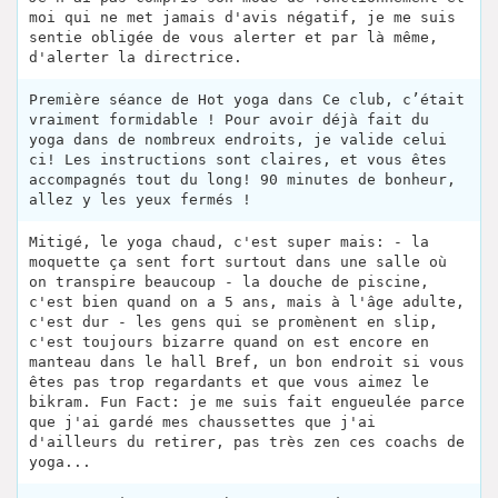
moi qui ne met jamais d'avis négatif, je me suis
sentie obligée de vous alerter et par là même,
d'alerter la directrice.
Première séance de Hot yoga dans Ce club, c’était
vraiment formidable ! Pour avoir déjà fait du
yoga dans de nombreux endroits, je valide celui
ci! Les instructions sont claires, et vous êtes
accompagnés tout du long! 90 minutes de bonheur,
allez y les yeux fermés !
Mitigé, le yoga chaud, c'est super mais: - la
moquette ça sent fort surtout dans une salle où
on transpire beaucoup - la douche de piscine,
c'est bien quand on a 5 ans, mais à l'âge adulte,
c'est dur - les gens qui se promènent en slip,
c'est toujours bizarre quand on est encore en
manteau dans le hall Bref, un bon endroit si vous
êtes pas trop regardants et que vous aimez le
bikram. Fun Fact: je me suis fait engueulée parce
que j'ai gardé mes chaussettes que j'ai
d'ailleurs du retirer, pas très zen ces coachs de
yoga...