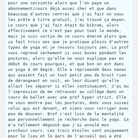
pour une serviette alors que l'on paye un
abonnement/cours déjà assez cher et que dans
beaucoup d'autres centres que j'ai fait on vous
les prête à titre gratuit, j'ai trouvé ça moyen.
Le cours que j'ai fait était du bikram, alors
effectivement ce n'est pas pour tout le monde,
mais je suis sortie de ce cours énervé alors que
ça fait trois ans que je pratique pleins d'autres
types de yoga et je ressors toujours zen. La prof
vous reprend sèchement si vous buvez pendant les
postures, alors qu'elle ne vous explique pas en
début du cours pourquoi, et que bon on est dans
un yoga à 40 degré. Elle a réprimandé deux nanas
qui avaient fait un tout petit peu de bruit rien
de dérangeant en soit, en leur disant qu'elle
allait les séparer si elles continuaient. J'ai eu
l'impression de me retrouver au collège dans un
cours de ballet avec une prof hyper strict. Elle
ne vous montre pas les postures, donc vous suivez
celui qui est devant, et viens vous corriger avec
peu de douceur. Bref c'est loin de la mentalité
que personnellement je recherche dans le yoga. Ça
m'a tellement dégouté que j'ai annulé mon
prochain cours. Les trois étoiles sont uniquement
pour le lieu et le gars de l'accueil qui a été