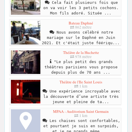
Cela fait plusieurs fois que
on va voir les 3 petits cochons.
Mon fils adoré. Située ...
Bateau Daphné
862 mètre
Nous avons célébré notre
mariage sur le Daphné en Juin
2021. Et c'était juste féériqu...
Théâtre de la Huchette
978 mètre
"Le plus petit des grands
théâtres parisiens vous propose
depuis plus de 70 ans ...
Théâtre de l'Ile Saint Louis
1 km
Une expérience incroyable avec
la découverte d’une artiste très
jeune et pleine de ta...
MPAA - Auditorium Saint Germain
1 km
Les chaises sont confortables,
et pourtant je suis en surpoids,
et je ne prends même ...