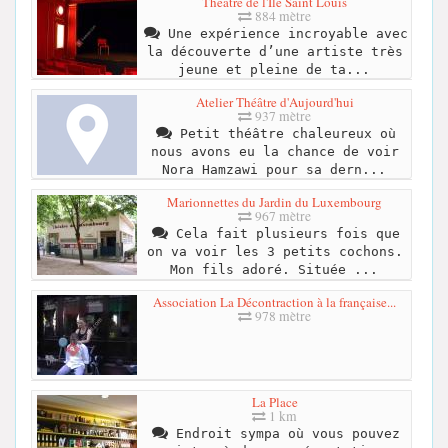
Théâtre de l'Ile Saint Louis
884 mètre
Une expérience incroyable avec
la découverte d’une artiste très
jeune et pleine de ta...
Atelier Théâtre d'Aujourd'hui
937 mètre
Petit théâtre chaleureux où
nous avons eu la chance de voir
Nora Hamzawi pour sa dern...
Marionnettes du Jardin du Luxembourg
967 mètre
Cela fait plusieurs fois que
on va voir les 3 petits cochons.
Mon fils adoré. Située ...
Association La Décontraction à la française...
978 mètre
La Place
1 km
Endroit sympa où vous pouvez