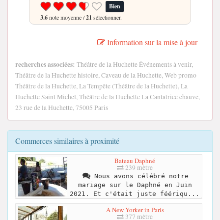
Bien
3.6
note moyenne /
21
sélectionner.
Information sur la mise à jour
recherches associées:
Théâtre de la Huchette Événements à venir,
Théâtre de la Huchette histoire, Caveau de la Huchette, Web promo
Théâtre de la Huchette, La Tempête (Théâtre de la Huchette), La
Huchette Saint Michel, Théâtre de la Huchette La Cantatrice chauve,
23 rue de la Huchette, 75005 Paris
Commerces similaires à proximité
Bateau Daphné
239 mètre
Nous avons célébré notre
mariage sur le Daphné en Juin
2021. Et c'était juste féériqu...
A New Yorker in Paris
377 mètre