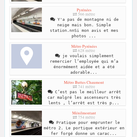
Pyrénées
566 mètre
Y'a pas de montagne ni de
neige mais bon. Simple
station.nnSi mon avis et mes
photos ...
Métro Pyrénées
628 mètre
je voulais simplement
remercier l’employée qui m’a
énormément aidée et a été
adorable...
Métro Buttes Chaumont
741 mètre
C’est pas le meilleur arrêt
car malgré les ascenseurs très
lents , l’arrêt est très p...
Ménilmontant
754 mètre
Pratique pour emprunter le
métro 2. Le portique extérieur en
fer forgé donne un carac...