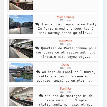
Marx Dormoy
1 km
J'ai adoré l'épisode où Emily
In Paris prend une sous-loc à
Marx Dormoy parce qu'elle...
Belleville
1 km
Quartier de Paris connue pour
ses commerce et restaurant nord
Africain mais soyez vig...
Ourcq
1 km
Au bord du Canal de l'Ourcq,
cette station vous mène à un
quartier animé et en plein ...
Pyrénées
1 km
Y'a pas de montagne ni de
neige mais bon. Simple
station.nnSi mon avis et mes