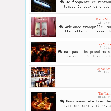
Je fréquente ce restaur
temps. Je peux dire que
Bar le Mon
392 mè
Ambiance tranquille, mu
fléchette pour passer l
Les Valse
401 mè
Bar pas très grand mais 
ambiance. Parfois quel
Elephant & 
415 mè
The Wall
416 mè
Nous avons été très déç
avec mon mari , il n'y 