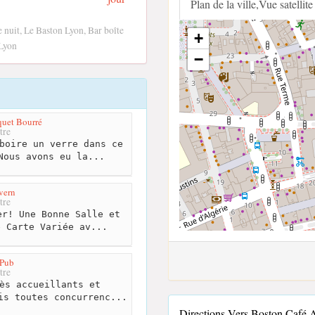
Plan de la ville,Vue satellite
 nuit, Le Baston Lyon, Bar boîte
+
 Lyon
−
quet Bourré
tre
boire un verre dans ce
Nous avons eu la...
vern
tre
r! Une Bonne Salle et
e Carte Variée av...
 Pub
tre
ès accueillants et
is toutes concurrenc...
Directions Vers Boston Café