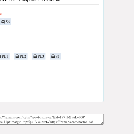
e
S6
PL1
PL2
PL3
S1