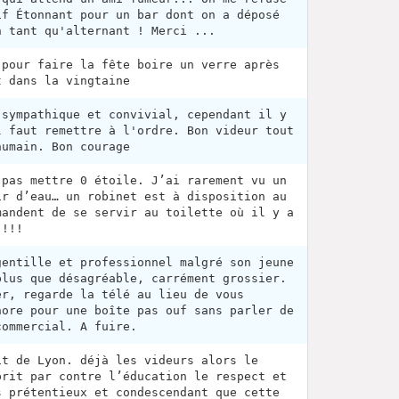
if Étonnant pour un bar dont on a déposé
n tant qu'alternant ! Merci ...
 pour faire la fête boire un verre après
t dans la vingtaine
 sympathique et convivial, cependant il y
l faut remettre à l'ordre. Bon videur tout
humain. Bon courage
 pas mettre 0 étoile. J’ai rarement vu un
ir d’eau… un robinet est à disposition au
mandent de se servir au toilette où il y a
 !!!
gentille et professionnel malgré son jeune
plus que désagréable, carrément grossier.
er, regarde la télé au lieu de vous
nore pour une boîte pas ouf sans parler de
commercial. A fuire.
it de Lyon. déjà les videurs alors le
prit par contre l’éducation le respect et
s prétentieux et condescendant que cette