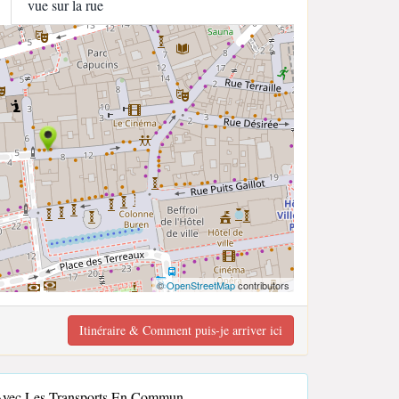
vue sur la rue
©
OpenStreetMap
contributors
Itinéraire & Comment puis-je arriver ici
 Avec Les Transports En Commun