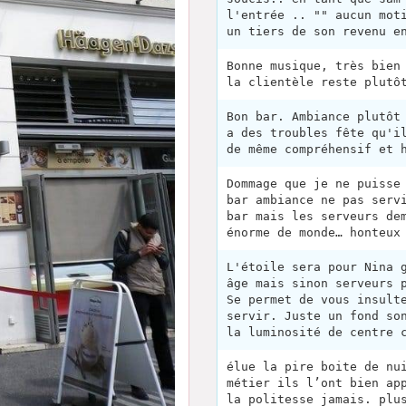
l'entrée .. "" aucun mot
un tiers de son revenu e
Bonne musique, très bien
la clientèle reste plutô
Bon bar. Ambiance plutôt
a des troubles fête qu'i
de même compréhensif et 
Dommage que je ne puisse
bar ambiance ne pas serv
bar mais les serveurs de
énorme de monde… honteux
L'étoile sera pour Nina 
âge mais sinon serveurs 
Se permet de vous insult
servir. Juste un fond so
la luminosité de centre 
élue la pire boite de nu
métier ils l’ont bien ap
la politesse jamais. plu