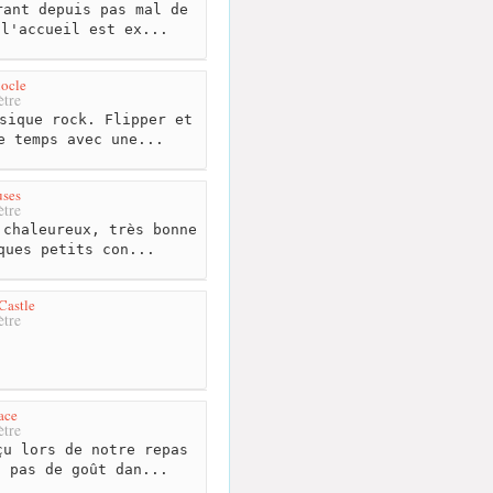
ant depuis pas mal de
 l'accueil est ex...
ocle
tre
sique rock. Flipper et
e temps avec une...
uses
tre
chaleureux, très bonne
ques petits con...
Castle
tre
ace
tre
u lors de notre repas
a pas de goût dan...