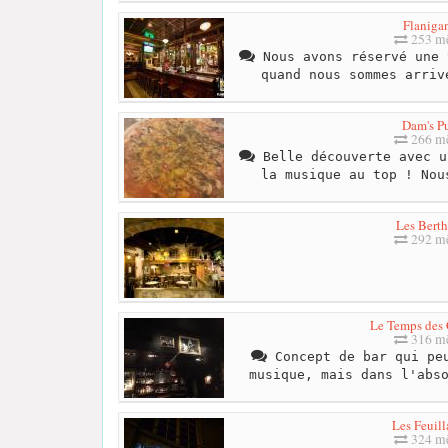
Flanigan
253 mè
Nous avons réservé une 
quand nous sommes arriv
Dam's P
266 mè
Belle découverte avec u
la musique au top ! Nou
Les Bert
292 mè
Le Temps des
316 mè
Concept de bar qui peu
musique, mais dans l'abs
Les Feuill
324 mè