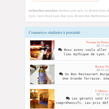
recherches associées:
Boston Lyon carte, Le Boston boite de
Lyon, Ayers Rock Lyon, Bar Lyon, Boston Bar, Barberousse
Commerces similaires à proximité
Taverne du Perro
35 mè
Nous avons voulu aller 
lieu mythique de Lyon. 
Boston Ta
50 mè
Un Bon Restaurant Burge
Une Grande Terrasse. Un
L'Abbaye
74 mè
Les gérants sont tr
compréhensifs. Les prix déf