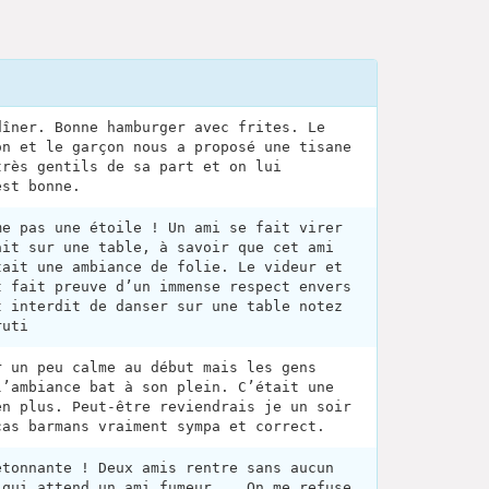
dîner. Bonne hamburger avec frites. Le
on et le garçon nous a proposé une tisane
très gentils de sa part et on lui
est bonne.
me pas une étoile ! Un ami se fait virer
ait sur une table, à savoir que cet ami
tait une ambiance de folie. Le videur et
t fait preuve d’un immense respect envers
t interdit de danser sur une table notez
ruti
r un peu calme au début mais les gens
l’ambiance bat à son plein. C’était une
en plus. Peut-être reviendrais je un soir
cas barmans vraiment sympa et correct.
étonnante ! Deux amis rentre sans aucun
 qui attend un ami fumeur... On me refuse