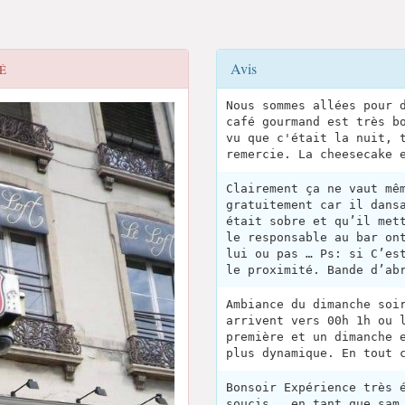
Avis
É
Nous sommes allées pour 
café gourmand est très b
vu que c'était la nuit, 
remercie. La cheesecake 
Clairement ça ne vaut mê
gratuitement car il dans
était sobre et qu’il met
le responsable au bar on
lui ou pas … Ps: si C’es
le proximité. Bande d’ab
Ambiance du dimanche soi
arrivent vers 00h 1h ou 
première et un dimanche 
plus dynamique. En tout 
Bonsoir Expérience très 
soucis.. en tant que sam