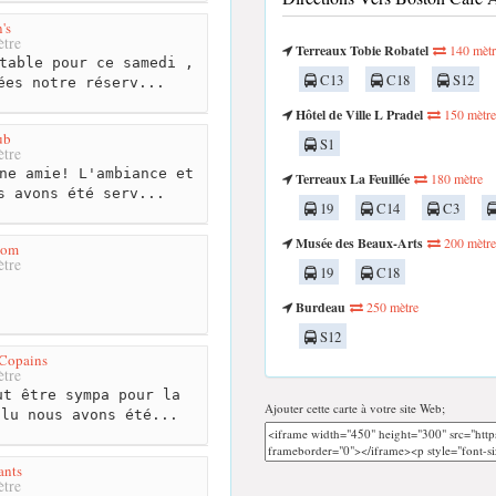
's
tre
Terreaux Tobie Robatel
140 mètr
table pour ce samedi ,
C13
C18
S12
ées notre réserv...
Hôtel de Ville L Pradel
150 mètre
ub
S1
tre
ne amie! L'ambiance et
Terreaux La Feuillée
180 mètre
s avons été serv...
19
C14
C3
Musée des Beaux-Arts
200 mètre
hom
tre
19
C18
Burdeau
250 mètre
S12
 Copains
tre
t être sympa pour la
Ajouter cette carte à votre site Web;
olu nous avons été...
ants
tre