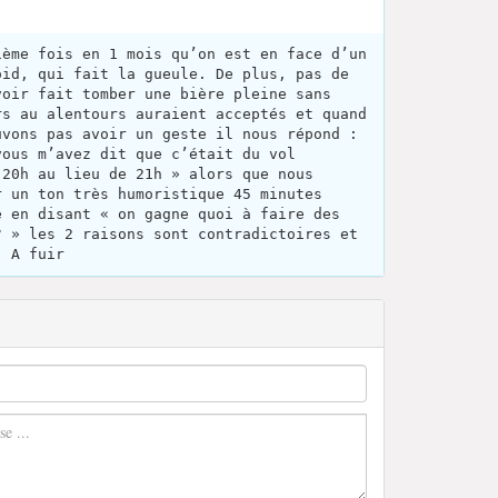
ième fois en 1 mois qu’on est en face d’un
oid, qui fait la gueule. De plus, pas de
voir fait tomber une bière pleine sans
rs au alentours auraient acceptés et quand
uvons pas avoir un geste il nous répond :
vous m’avez dit que c’était du vol
 20h au lieu de 21h » alors que nous
r un ton très humoristique 45 minutes
e en disant « on gagne quoi à faire des
? » les 2 raisons sont contradictoires et
. A fuir