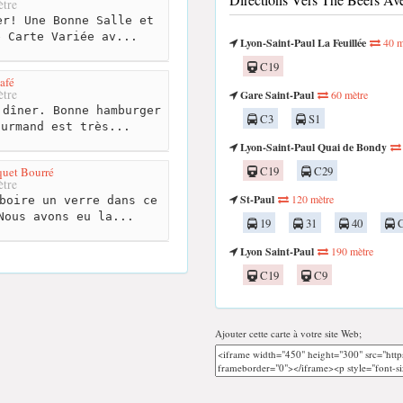
tre
r! Une Bonne Salle et
e Carte Variée av...
Lyon-Saint-Paul La Feuillée
40 m
C19
afé
tre
Gare Saint-Paul
60 mètre
dîner. Bonne hamburger
C3
S1
ourmand est très...
Lyon-Saint-Paul Quai de Bondy
quet Bourré
C19
C29
tre
St-Paul
120 mètre
boire un verre dans ce
Nous avons eu la...
19
31
40
C
Lyon Saint-Paul
190 mètre
C19
C9
Ajouter cette carte à votre site Web;