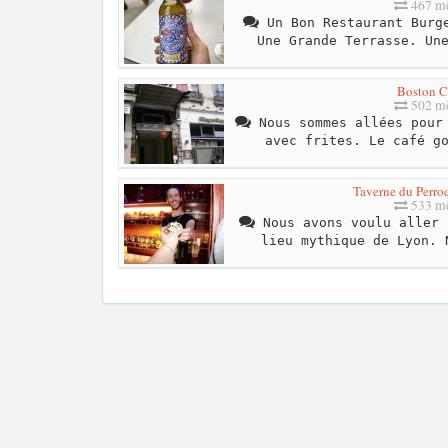
467 mè
Un Bon Restaurant Burge
Une Grande Terrasse. Un
Boston C
502 mè
Nous sommes allées pour 
avec frites. Le café g
Taverne du Perro
533 mè
Nous avons voulu aller 
lieu mythique de Lyon. 