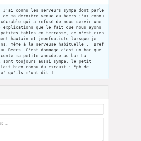
! J'ai connu les serveurs sympa dont parle
s de ma dernière venue au beers j'ai connu
exécrable qui a refusé de nous servir une
e explications que le fait que nous ayons
 petites tables en terrasse, ce n'est rien
ment hautain et jmenfoutiste lorsque je
ons, même à la serveuse habituelle... Bref
 au Beers. C'est dommage c'est un bar que
aconté ma petite anecdote au bar La
x sont toujours aussi sympa, le petit
blait bien connu du circuit : "pb de
go" qu'ils m'ont dit !