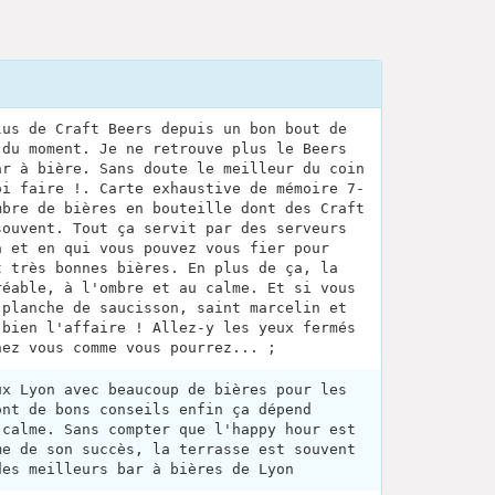
lus de Craft Beers depuis un bon bout de
 du moment. Je ne retrouve plus le Beers
ar à bière. Sans doute le meilleur du coin
oi faire !. Carte exhaustive de mémoire 7-
mbre de bières en bouteille dont des Craft
souvent. Tout ça servit par des serveurs
a et en qui vous pouvez vous fier pour
t très bonnes bières. En plus de ça, la
réable, à l'ombre et au calme. Et si vous
 planche de saucisson, saint marcelin et
 bien l'affaire ! Allez-y les yeux fermés
hez vous comme vous pourrez... ;
ux Lyon avec beaucoup de bières pour les
ont de bons conseils enfin ça dépend
 calme. Sans compter que l'happy hour est
me de son succès, la terrasse est souvent
des meilleurs bar à bières de Lyon