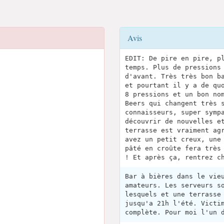
Avis
EDIT: De pire en pire, p
temps. Plus de pressions
d'avant. Très très bon b
et pourtant il y a de qu
8 pressions et un bon no
Beers qui changent très 
connaisseurs, super symp
découvrir de nouvelles e
terrasse est vraiment ag
avez un petit creux, une
pâté en croûte fera très
! Et après ça, rentrez c
Bar à bières dans le vie
amateurs. Les serveurs s
lesquels et une terrasse
jusqu'a 21h l'été. Victi
complète. Pour moi l'un 