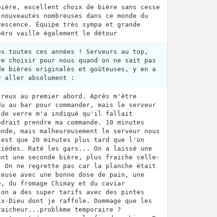
bière, excellent choix de bière sans cesse
 nouveautés nombreuses dans ce monde du
vescence. Équipe très sympa et grande
péro vaille également le détour
ès toutes ces années ! Serveurs au top,
re choisir pour nous quand on ne sait pas
de bières originales et goûteuses, y en a
y aller absolument :
treux au premier abord. Après m'être
du au bar pour commander, mais le serveur
 de verre m'a indiqué qu'il fallait
ndrait prendre ma commande. 10 minutes
ande, mais malheureusement le serveur nous
'est que 20 minutes plus tard que l'on
tièdes. Raté les gars... On a laissé une
ant une seconde bière, plus fraiche celle-
. On ne regrette pas car la planche était
teuse avec une bonne dose de pain, une
e, du fromage Chimay et du caviar
 on a des super tarifs avec des pintes
ix-Dieu dont je raffole. Dommage que les
raicheur...problème temporaire ?