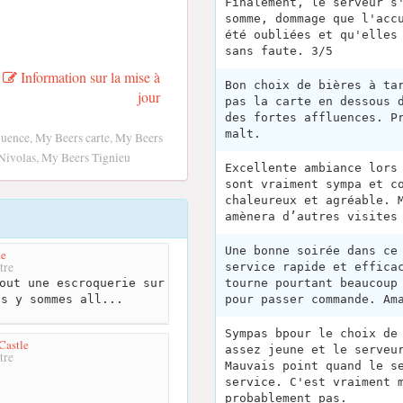
Finalement, le serveur s
somme, dommage que l'acc
été oubliées et qu'elles
sans faute. 3/5
Information sur la mise à
Bon choix de bières à ta
jour
pas la carte en dessous 
des fortes affluences. P
malt.
uence, My Beers carte, My Beers
Nivolas, My Beers Tignieu
Excellente ambiance lors
sont vraiment sympa et c
chaleureux et agréable. 
amènera d’autres visites
Une bonne soirée dans ce
le
tre
service rapide et effica
out une escroquerie sur
tourne pourtant beaucoup
us y sommes all...
pour passer commande. Am
Sympas bpour le choix de
Castle
assez jeune et le serveu
tre
Mauvais point quand le s
service. C'est vraiment 
probablement pas.