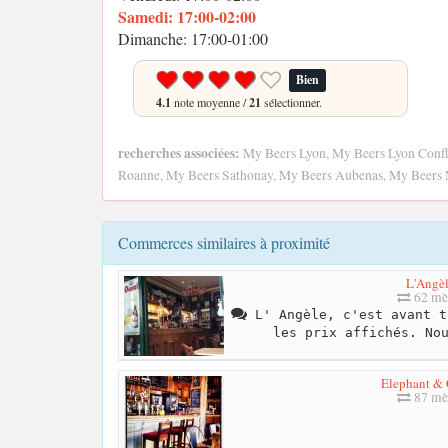
Samedi: 17:00-02:00
Dimanche: 17:00-01:00
Bien
4.1
note moyenne /
21
sélectionner.
recherches associées:
My Beers Lyon, My Beers Lyon Confl
Roanne, My Beers Sathonay, My Beers Aubenas, My Beers 
Commerces similaires à proximité
L'Angè
62 mè
L' Angèle, c'est avant t
les prix affichés. No
Elephant & 
87 mè