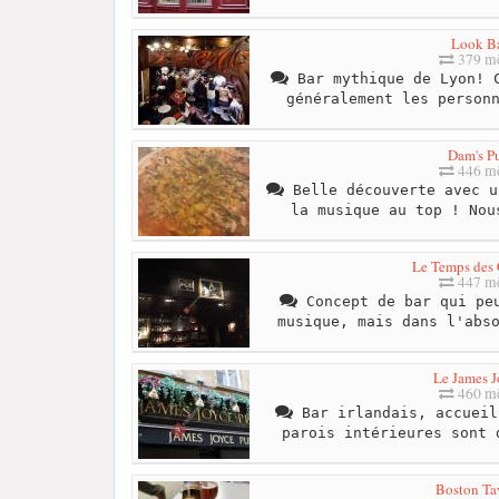
Look B
379 mè
Bar mythique de Lyon! C
généralement les person
Dam's P
446 mè
Belle découverte avec u
la musique au top ! Nou
Le Temps des
447 mè
Concept de bar qui peu
musique, mais dans l'abs
Le James J
460 mè
Bar irlandais, accueil
parois intérieures sont 
Boston Ta