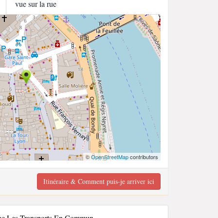
vue sur la rue
©
OpenStreetMap
contributors
Itinéraire & Comment puis-je arriver ici
vec Les Transports En Commun