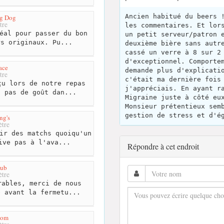
Ancien habitué du beers 
g Dog
tre
les commentaires. Et lor
éal pour passer du bon
un petit serveur/patron 
rs originaux. Pu...
deuxième bière sans autr
cassé un verre à 8 sur 2
d'exceptionnel. Comporte
ace
demande plus d'explicati
tre
c'était ma dernière fois
u lors de notre repas
j'appréciais. En ayant r
a pas de goût dan...
Migraine juste à côté eu
Monsieur prétentieux sem
gestion de stress et d'é
ng's
tre
ir des matchs quoiqu'un
ive pas à l'ava...
Répondre à cet endroit
Pub
tre
ables, merci de nous
e avant la fermetu...
hom