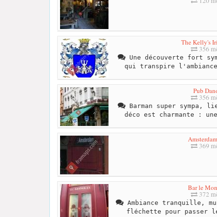
120 mè
The Kelly's I
356 mè
Une découverte fort sym
qui transpire l'ambianc
Pub Dan
356 mè
Barman super sympa, lie
déco est charmante : un
Amsterdam
369 mè
Bar le Mon
372 mè
Ambiance tranquille, mu
fléchette pour passer l