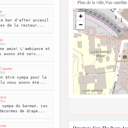
Plan de la ville,Vue satellite
ar
tre
+
e bar d'after acceuil
−
nes de la restaur...
ub
tre
ne amie! L'ambiance et
s avons été serv...
 Copains
tre
t être sympa pour la
olu nous avons été...
oyce
tre
 sympa du barman. Les
décorées de drape...
vern
Directions Vers The Beers A