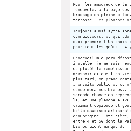
Pour les amoureux de la 
renouvelé, à la page des
brassage en pleine effer
terrasse. Les planches a
Toujours aussi sympa apr
connaisseurs, et qui ado
quoi prendre ! Un choix 
pour tout les goûts ! À 
L'accueil m'a paru désas
installé, je me suis ren
ou plutôt le remplisseur
m'assoir et que l'on vie
plus tard, on prend comm
a ensuite oublié et ce n
consommera nos bières...
seconde chance en repren
là, et une planché à 12€
vraiment copieuse et gou
belle saucisse artisanal
d'aubergine. Côté bière,
entre 4 et 5€ dont la Pa
bières aient manqué de f