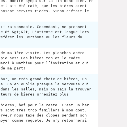
'est montré sympa sur la fin donc bien. En
ueil ait été raté, que les bières aient
 soient servies tièdes. Sinon c'était le
rif raisonnable. Cependant, ne prennent
de 8€ &gt;&lt; L'attente est longue lors
référez les Berthoms ou les fleurs du
 de ma 1ère visite. Les planches apéro
opieuses! Les bières top et le cadre
Merci à Mathieu pour l’invitation et qui
 de ma part!
 bar, un très grand choix de bières, un
ce. On en oublie presque la serveuse qui
 dans les salles, mais on sais la trouver
ateurs de bières n'hésitez plus !
 bières, bof pour le reste. C'est un bar
rs sont très trop familiers à mon goût.
erveur nous taxe des clopes pendant son
moyen comme requête. Je n'y retournerai