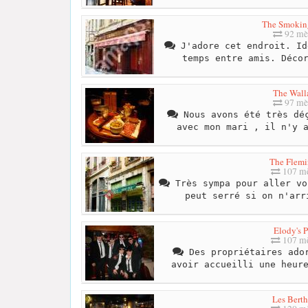
The Smokin
92 mè
J'adore cet endroit. Id
temps entre amis. Déco
The Wall
97 mè
Nous avons été très déç
avec mon mari , il n'y 
The Flemi
107 mè
Très sympa pour aller vo
peut serré si on n'arr
Elody's 
107 mè
Des propriétaires ador
avoir accueilli une heur
Les Bert