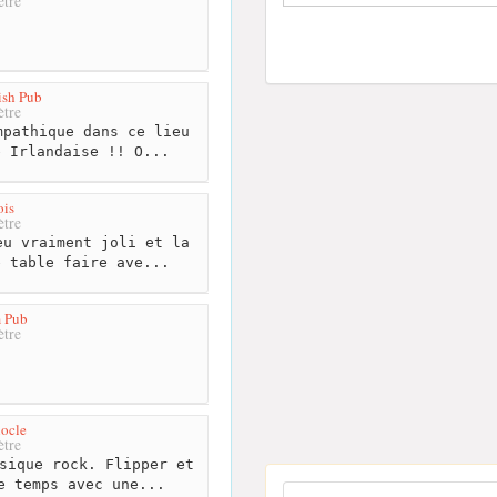
tre
rish Pub
tre
pathique dans ce lieu
e Irlandaise !! O...
ois
tre
u vraiment joli et la
e table faire ave...
 Pub
tre
ocle
tre
sique rock. Flipper et
e temps avec une...