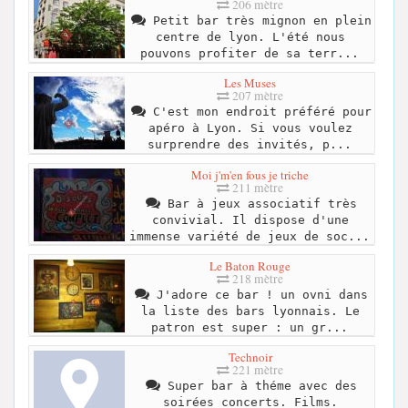
206 mètre
Petit bar très mignon en plein
centre de lyon. L'été nous
pouvons profiter de sa terr...
Les Muses
207 mètre
C'est mon endroit préféré pour
apéro à Lyon. Si vous voulez
surprendre des invités, p...
Moi j'm'en fous je triche
211 mètre
Bar à jeux associatif très
convivial. Il dispose d'une
immense variété de jeux de soc...
Le Baton Rouge
218 mètre
J'adore ce bar ! un ovni dans
la liste des bars lyonnais. Le
patron est super : un gr...
Technoir
221 mètre
Super bar à théme avec des
soirées concerts. Films.