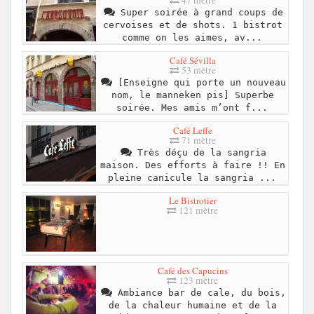
Super soirée à grand coups de
cervoises et de shots. 1 bistrot
comme on les aimes, av...
Café Sévilla
53 mètre
[Enseigne qui porte un nouveau
nom, le manneken pis] Superbe
soirée. Mes amis m’ont f...
Café Leffe
71 mètre
Très déçu de la sangria
maison. Des efforts à faire !! En
pleine canicule la sangria ...
Le Bistrotier
121 mètre
Café des Capucins
123 mètre
Ambiance bar de cale, du bois,
de la chaleur humaine et de la