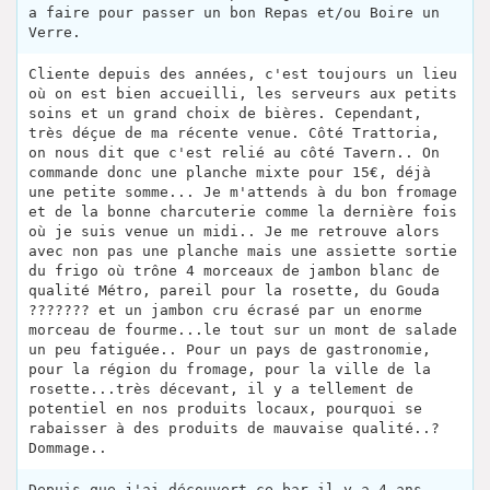
a faire pour passer un bon Repas et/ou Boire un
Verre.
Cliente depuis des années, c'est toujours un lieu
où on est bien accueilli, les serveurs aux petits
soins et un grand choix de bières. Cependant,
très déçue de ma récente venue. Côté Trattoria,
on nous dit que c'est relié au côté Tavern.. On
commande donc une planche mixte pour 15€, déjà
une petite somme... Je m'attends à du bon fromage
et de la bonne charcuterie comme la dernière fois
où je suis venue un midi.. Je me retrouve alors
avec non pas une planche mais une assiette sortie
du frigo où trône 4 morceaux de jambon blanc de
qualité Métro, pareil pour la rosette, du Gouda
??????? et un jambon cru écrasé par un enorme
morceau de fourme...le tout sur un mont de salade
un peu fatiguée.. Pour un pays de gastronomie,
pour la région du fromage, pour la ville de la
rosette...très décevant, il y a tellement de
potentiel en nos produits locaux, pourquoi se
rabaisser à des produits de mauvaise qualité..?
Dommage..
Depuis que j'ai découvert ce bar il y a 4 ans