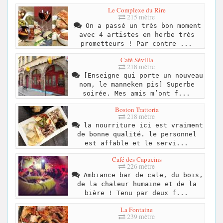
Le Complexe du Rire
215 mètre
On a passé un très bon moment
avec 4 artistes en herbe très
prometteurs ! Par contre ...
Café Sévilla
218 mètre
[Enseigne qui porte un nouveau
nom, le manneken pis] Superbe
soirée. Mes amis m’ont f...
Boston Trattoria
218 mètre
la nourriture ici est vraiment
de bonne qualité. le personnel
est affable et le servi...
Café des Capucins
226 mètre
Ambiance bar de cale, du bois,
de la chaleur humaine et de la
bière ! Tenu par deux f...
La Fontaine
239 mètre