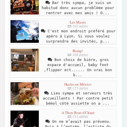
Bar très sympa, je suis un
habitué donc aucun problème pour
rentrer avec mes amis ! O...
Les Muses
102 mètre
C'est mon endroit préféré pour
apéro à Lyon. Si vous voulez
surprendre des invités, p...
Bomp!
109 mètre
Bon choix de bière, gros
espace d'accueil, baby foot
,flipper ect...... Un vrai bon
b...
Hecho en México
127 mètre
Lieu sympa et serveurs très
accueillants ! Par contre petit
bémol côté assiette on a ...
A Thou Bout d'Chant
152 mètre
On ne m’avait pas prévenu.
Puis à l’entrée… l’artiste du