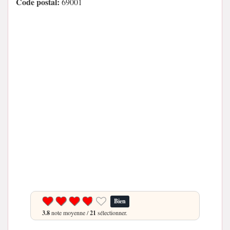
Code postal:
69001
Bien
3.8
note moyenne /
21
sélectionner.