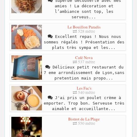
Superbe découverte avec mes
amies ! La décoration et
l’ambiance sont top, les
serveus...
Le Bouillon Paradis
528 mètre
Excellent repas ! Nous nous
sommes régalés ! Présentation des
plats très sympa et les...
Café Nova
537 mètre
Délicieux petit restaurant du
7 eme arrondissement de Lyon,sans
pretention mais propo...
Les Fac's
540 mètre
J'ai pris un poulet crème à
emporter. Trop bon. Serveuse très
aimable et accueillante...
Bistrot de La Plage
550 mètre