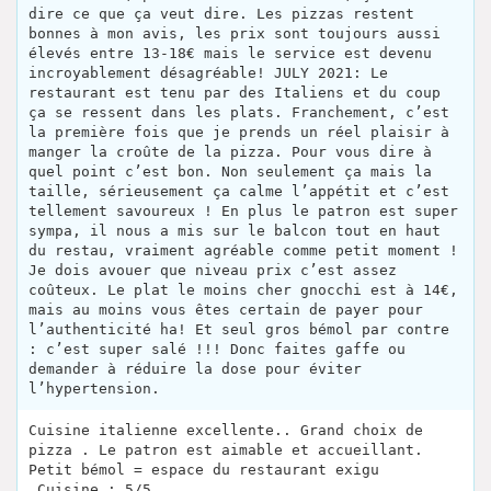
dire ce que ça veut dire. Les pizzas restent
bonnes à mon avis, les prix sont toujours aussi
élevés entre 13-18€ mais le service est devenu
incroyablement désagréable! JULY 2021: Le
restaurant est tenu par des Italiens et du coup
ça se ressent dans les plats. Franchement, c’est
la première fois que je prends un réel plaisir à
manger la croûte de la pizza. Pour vous dire à
quel point c’est bon. Non seulement ça mais la
taille, sérieusement ça calme l’appétit et c’est
tellement savoureux ! En plus le patron est super
sympa, il nous a mis sur le balcon tout en haut
du restau, vraiment agréable comme petit moment !
Je dois avouer que niveau prix c’est assez
coûteux. Le plat le moins cher gnocchi est à 14€,
mais au moins vous êtes certain de payer pour
l’authenticité ha! Et seul gros bémol par contre
: c’est super salé !!! Donc faites gaffe ou
demander à réduire la dose pour éviter
l’hypertension.
Cuisine italienne excellente.. Grand choix de
pizza . Le patron est aimable et accueillant.
Petit bémol = espace du restaurant exigu
.Cuisine : 5/5