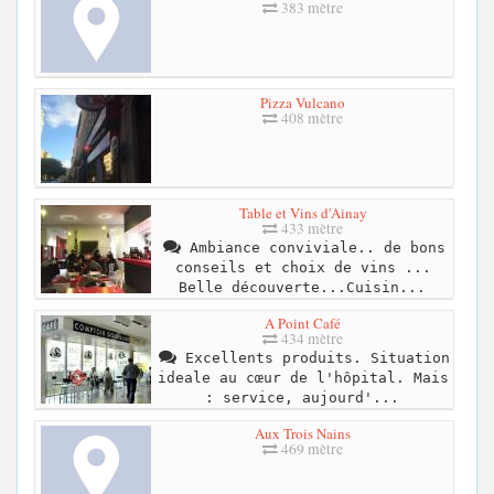
383 mètre
Pizza Vulcano
408 mètre
Table et Vins d'Ainay
433 mètre
Ambiance conviviale.. de bons
conseils et choix de vins ...
Belle découverte...Cuisin...
A Point Café
434 mètre
Excellents produits. Situation
ideale au cœur de l'hôpital. Mais
: service, aujourd'...
Aux Trois Nains
469 mètre