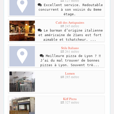
127 mètre
Excellent service. Redoutable
concurrent à son voisin du 8eme
étage.
Café des Antiquaires
245 mètre
Le barman d’origine italienne
et américaine de 21ans est fort
aimable et tchatcheur. ...
Stile Italiano
261 mètre
Meilleure pizza de Lyon ? ‼
J’ai du mal trouver de bonnes
pizzas à Lyon. Souvent trè...
Lumen
285 mètre
Kiff Pizza
327 mètre