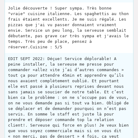
Jolie découverte ! Super sympa. Très bonne
"vraie" cuisine italienne. Les spaghettis au thon
frais étaient excellents. Je me suis régalé. Les
pizzas que j'ai vu passer donnaient vraiment
envie. Service un peu long, la serveuse semblait
débutante, pas grave car très sympa et j'avais le
temps. Très peu de place, pensez à
réserver.Cuisine : 5/5
EDIT SEPT 2022: Déçue! Service déplorable! A
peine installer, la serveuse me presse pour
commander «allez vite j’ai d’autres commandes »
tout ça pour attendre 45min et apprendre qu’ils
nous avaient complètement oublié. Et pourtant
elle est passé à plusieurs reprises devant nous
sans jamais se soucier de notre table. Et c’est
bien ca le problème : on ne s’occupe pas de vous,
on ne vous demande pas si tout va bien. Obligé de
se déplacer et de demander pourquoi on n’est pas
servis. En somme le staff est juste là pour
prendre et déposer commande top la relation
client!. Serveuse qui force en plus! Je veux bien
que vous soyez commerciale mais si on vous dit
« non merci, pas de dessert » 4 fois, ça veut