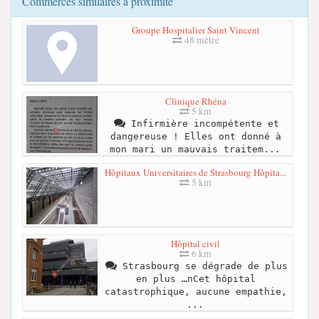
Commerces similaires à proximité
Groupe Hospitalier Saint Vincent
48 mètre
Clinique Rhéna
5 km
Infirmière incompétente et
dangereuse ! Elles ont donné à
mon mari un mauvais traitem...
Hôpitaux Universitaires de Strasbourg Hôpita...
5 km
Hôpital civil
6 km
Strasbourg se dégrade de plus
en plus …nCet hôpital
catastrophique, aucune empathie,
...