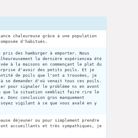
iance chaleureuse grâce à une population
composée d'habitués.
s pris des hamburger à emporter. Nous
alheureusement la dernière expériencea été
ivée à la maisons en commençant le plat du
urprise d'avoir des petits poils. Et je
antité de poils que l'ont a trouvées, je
 à se demander d'où venait tous ces poils.
ler pour signaler le problème ns en avont
n que la situation semblait faire rire le
le. Donc conclusion gros manquement
 soyez vigilant à ce que vous avalé en y
pause déjeuner ou pour simplement prendre
sont accueillants et très sympathiques, je