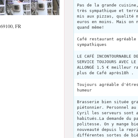
Pas de la grande cuisine
très sympathique et terr
mis aux pizzas, qualité 
euros en moins. Mais on 
e 69100, FR
quand même!
Café restaurant agréable
sympathiques
LE CAFÉ INCONTOURNABLE D
SERVICE TOUJOURS AVEC LE
ALLONGÉ 1.5 € meilleur r
plus de Café après18h .
Toujours agréable d'être
humeur
Brasserie bien située gr
piétonnier. Personnel au
Cyril les serveurs sont 
habitués.La demande du p
politesse. On y mange bi
nouveauté depuis la repr
différentes sortes de bi