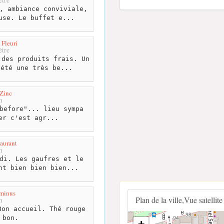
, ambiance conviviale,
use. Le buffet e...
 Fleuri
tre
des produits frais. Un
 été une très be...
 Zinc
m
before"... lieu sympa
er c'est agr...
aurant
m
di. Les gaufres et le
nt bien bien bien...
rminus
Plan de la ville,Vue satellite
m
on accueil. Thé rouge
 bon.