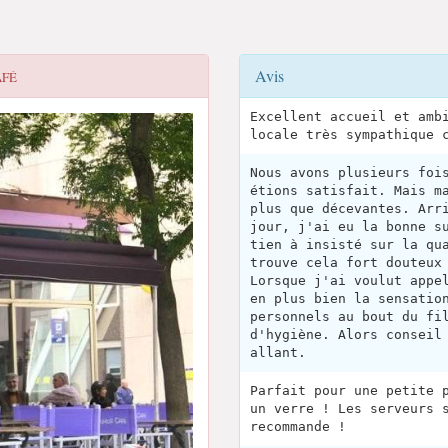
Avis
AFÉ
Excellent accueil et amb
locale très sympathique 
Nous avons plusieurs foi
étions satisfait. Mais m
plus que décevantes. Arr
jour, j'ai eu la bonne s
tien à insisté sur la qu
trouve cela fort douteux
Lorsque j'ai voulut appe
en plus bien la sensatio
personnels au bout du fi
d'hygiène. Alors conseil
allant.
Parfait pour une petite 
un verre ! Les serveurs 
recommande !