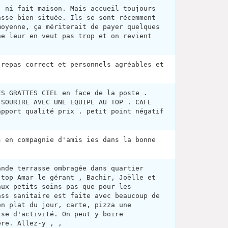
, ni fait maison. Mais accueil toujours
asse bien située. Ils se sont récemment
moyenne, ça mériterait de payer quelques
ne leur en veut pas trop et on revient
 repas correct et personnels agréables et
ES GRATTES CIEL en face de la poste .
 SOURIRE AVEC UNE EQUIPE AU TOP . CAFE
apport qualité prix . petit point négatif
s en compagnie d'amis ies dans la bonne
ande terrasse ombragée dans quartier
 top Amar le gérant , Bachir, Joëlle et
aux petits soins pas que pour les
ass sanitaire est faite avec beaucoup de
en plat du jour, carte, pizza une
ise d'activité. On peut y boire
ère. Allez-y , ,