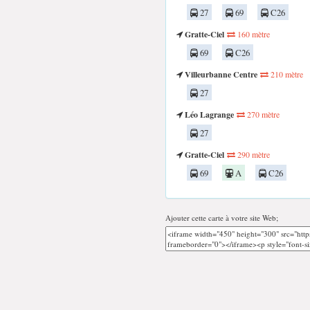
27
69
C26
Gratte-Ciel
160 mètre
69
C26
Villeurbanne Centre
210 mètre
27
Léo Lagrange
270 mètre
27
Gratte-Ciel
290 mètre
69
A
C26
Ajouter cette carte à votre site Web;