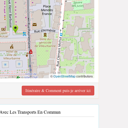
©
OpenStreetMap
contributors
Itinéraire & Comment puis-je arriver ici
é Avec Les Transports En Commun