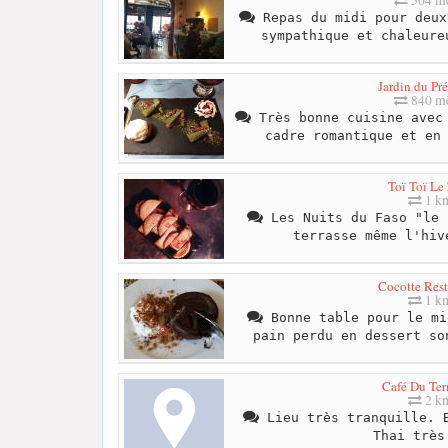
Repas du midi pour deux
sympathique et chaleure
Jardin du Pré
840 mè
Très bonne cuisine avec 
cadre romantique et en
Toï Toï Le
1 k
Les Nuits du Faso "le 
terrasse même l'hiv
Cocotte Rest
1 k
Bonne table pour le mi
pain perdu en dessert so
Café Du Te
2 k
Lieu très tranquille. B
Thai très