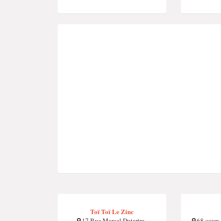
Toï Toï Le Zinc
17 Rue Marcel Dutartre ,
68 cours 