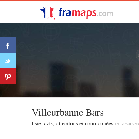
Vi̇lleurbanne Bars
liste, avis, directions et coordonnées
1/1, le total 6 ré