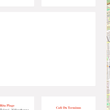
Rita Plage
Café Du Terminus
Tolstoï , Villeurbanne