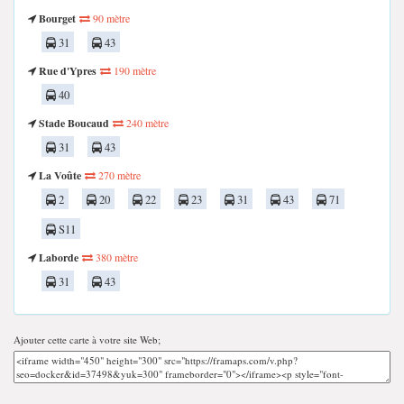
Bourget
90 mètre
31
43
Rue d'Ypres
190 mètre
40
Stade Boucaud
240 mètre
31
43
La Voûte
270 mètre
2
20
22
23
31
43
71
S11
Laborde
380 mètre
31
43
Ajouter cette carte à votre site Web;