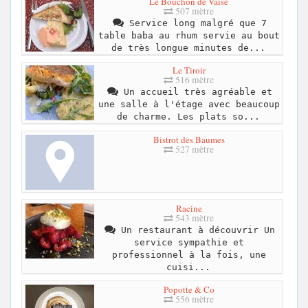
Le Bouchon de Vaise
507 mètre
Service long malgré que 7
table baba au rhum servie au bout
de très longue minutes de...
Le Tiroir
516 mètre
Un accueil très agréable et
une salle à l'étage avec beaucoup
de charme. Les plats so...
Bistrot des Baumes
527 mètre
Racine
543 mètre
Un restaurant à découvrir Un
service sympathie et
professionnel à la fois, une
cuisi...
Popotte & Co
556 mètre