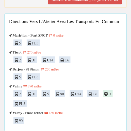
Directions Vers L'Atelier Avec Les Transports En Commun
Marietton - Pont SNCF
0 mètre
5
PL3
Tissot
270 mètre
2
31
C14
C6
Berjon - St Simon
270 mètre
5
PL3
Valmy
390 mètre
2
31
5
90
C14
C6
D
PL3
Valmy - Place Ferber
430 mètre
90