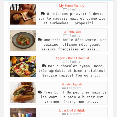
My Petite Factory
29 mètre
8 relances pr avoir 1 devis
sur le mauvais mail et comme ils
st surbookés.. propositi...
La Table Wei
44 mètre
Une très belle découverte, une
cuisine raffinée mélangeant
saveurs françaises et asia...
Diggers - Bar à Chocolat
68 mètre
Bar à chocolat sympa! Deco
très agréable et bien installés!
Service rapide! Toujours ...
Bënnie Organic
115 mètre
Très bon ! Un peu cher mais ça
les vaut. Le pain a burger est
vraiment frais, moelleu...
L bar food & drink
166 mètre