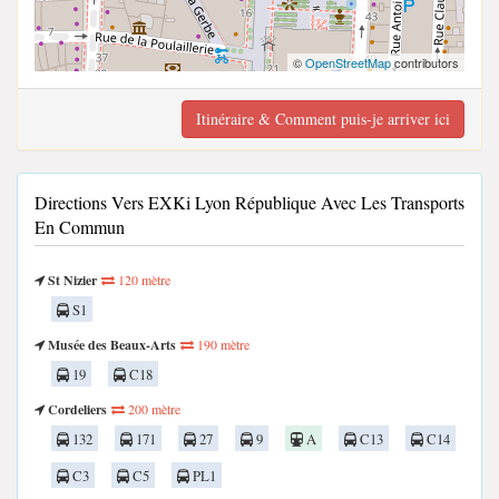
©
OpenStreetMap
contributors
Itinéraire & Comment puis-je arriver ici
Directions Vers EXKi Lyon République Avec Les Transports
En Commun
St Nizier
120 mètre
S1
Musée des Beaux-Arts
190 mètre
19
C18
Cordeliers
200 mètre
132
171
27
9
A
C13
C14
C3
C5
PL1