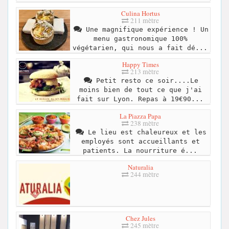
Culina Hortus
211 mètre
Une magnifique expérience ! Un
menu gastronomique 100%
végétarien, qui nous a fait dé...
Happy Times
213 mètre
Petit resto ce soir....Le
moins bien de tout ce que j'ai
fait sur Lyon. Repas à 19€90...
La Piazza Papa
238 mètre
Le lieu est chaleureux et les
employés sont accueillants et
patients. La nourriture é...
Naturalia
244 mètre
Chez Jules
245 mètre