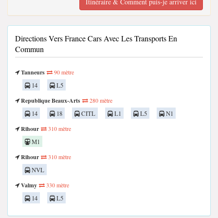
Itinéraire & Comment puis-je arriver ici
Directions Vers France Cars Avec Les Transports En
Commun
Tanneurs
90 mètre
14
L5
Republique Beaux-Arts
280 mètre
14
18
CITL
L1
L5
N1
Rihour
310 mètre
M1
Rihour
310 mètre
NVL
Valmy
330 mètre
14
L5