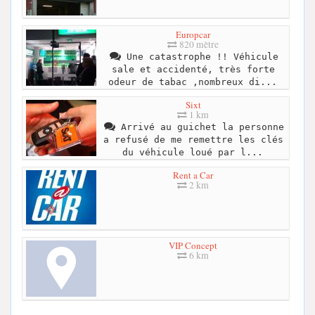
Europcar
820 mètre
Une catastrophe !! Véhicule
sale et accidenté, très forte
odeur de tabac ,nombreux di...
Sixt
1 km
Arrivé au guichet la personne
a refusé de me remettre les clés
du véhicule loué par l...
Rent a Car
2 km
VIP Concept
6 km