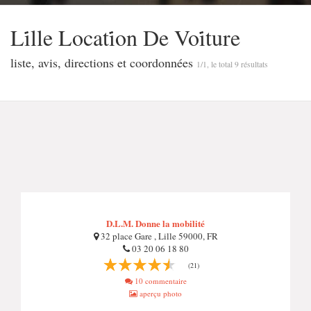
Li̇lle Locati̇on De Voi̇ture
liste, avis, directions et coordonnées
1/1, le total 9 résultats
D.L.M. Donne la mobilité
32 place Gare , Lille 59000, FR
03 20 06 18 80
(21)
10 commentaire
aperçu photo