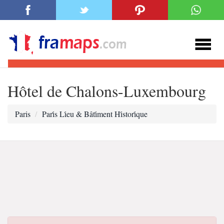
Hôtel de Chalons-Luxembourg
Paris
Pari̇s Li̇eu & Bâti̇ment Hi̇stori̇que