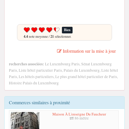
Bien
4.4
note moyenne /
21
sélectionner.
Information sur la mise à jour
recherches associées:
Le Luxembourg Paris, Sénat Luxembourg
Paris, Liste hôtel particulier Paris, Palais du Luxembourg, Liste hôtel
Paris, Les hôtels particuliers, Le plus grand hôtel particulier de Paris,
Histoire Palais du Luxembourg
Commerces similaires à proximité
Maison À L'enseigne Du Faucheur
86 mètre