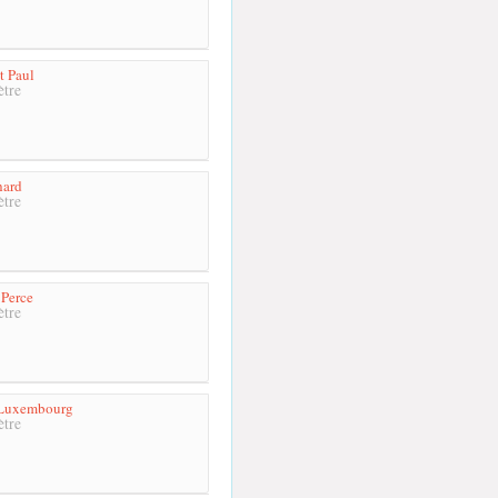
t Paul
tre
hard
tre
Perce
tre
-Luxembourg
tre