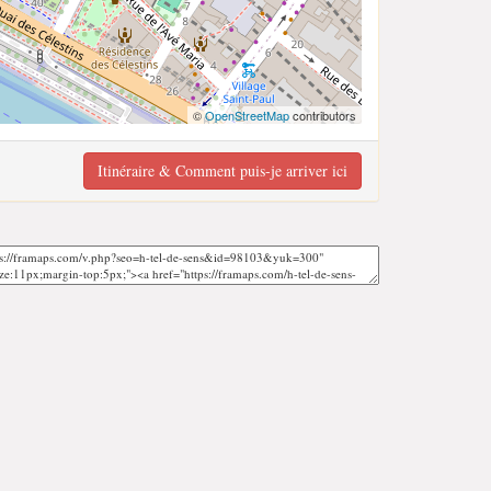
©
OpenStreetMap
contributors
Itinéraire & Comment puis-je arriver ici