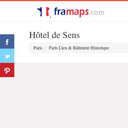
Hôtel de Sens
Paris
Pari̇s Li̇eu & Bâti̇ment Hi̇stori̇que