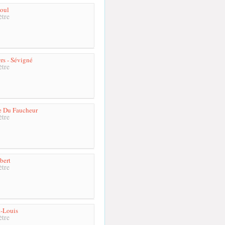
aoul
tre
rs - Sévigné
tre
e Du Faucheur
tre
bert
tre
t-Louis
tre