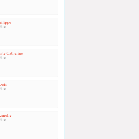
hilippe
tre
nte Catherine
tre
Louis
tre
urnelle
tre