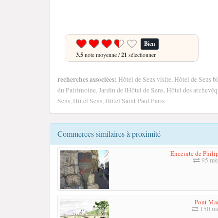
Bien
3.5
note moyenne /
21
sélectionner.
recherches associées:
Hôtel de Sens visite, Hôtel de Sens b
du Patrimoine, Jardin de lHôtel de Sens, Hôtel des archevêq
Sens, Hôtel Sens, Hôtel Saint Paul Paris
Commerces similaires à proximité
Enceinte de Phili
95 mè
Pont Mar
150 mè