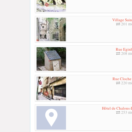
Village Sain
201 mè
Rue Egin
208 mè
Rue Cloche 
220 mè
Hôtel de Chalons
253 mè