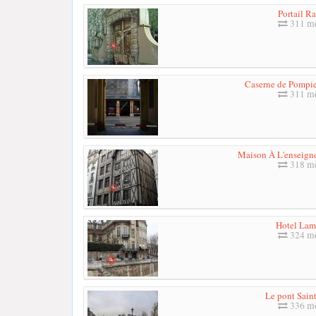
Portail R
311 mè
Caserne de Pompie
311 mè
Maison À L'enseign
318 mè
Hotel Lam
324 mè
Le pont Sain
336 mè