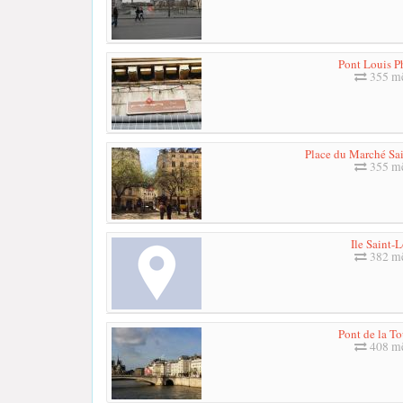
Pont Louis P
355 mè
Place du Marché Sai
355 mè
Ile Saint-
382 mè
Pont de la To
408 mè