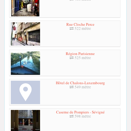
Rue Cloche Perce
522 mètre
Région Parisienne
525 mètre
Hôtel de Chalons-Luxembourg
549 mètre
Caserne de Pompiers - Sévigné
598 mètre