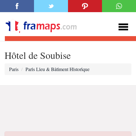
Hôtel de Soubise
Paris
Pari̇s Li̇eu & Bâti̇ment Hi̇stori̇que