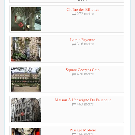
Cloître des Billettes
272 mètre
La rue Payenne
316 mètre
Square Georges Cain
420 mètre
Maison À L'enseigne Du Faucheur
463 mètre
Passage Molière
466 mètre