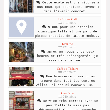
Cette école est une réponse à
tous ceux qui souhaitent investir
dans l'avenir concret...
Le Sisters Café
213 mètre
9,80€ pour une pression
classique leffe et une part de
gâteau chocolat de taille mode...
bleu thé
221 mètre
après un jogging de deux
heures et très "désargenté", je
passe dans la rue ...
Café du Thêatre
227 mètre
Une brasserie comme on en
trouve dans tout les centres
villes..ni bon ni mauvais. De...
Croc Vite
240 mètre
service très correct avec un
peu d'attente mais pas
dérangeant! Kebab en revanche