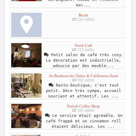
exc...
Break
241 mètre
Nook Café
252 mètre
Petit salon de café très cosy.
La décoration est industrielle,
adoucie par des meuble...
Au Bonheur des Tartes & Californian Sand
262 mètre
Resto-boutique, c'est tout
petit. Déco très sympa, accueil
souriant et attentif. Les ...
French Coffee Shop
263 mètre
Le service était agréable. Un
café frappé et un cinnamon roll
étaient délicieux. Les ...