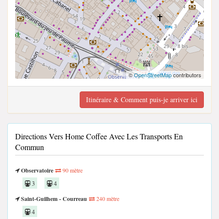
©
OpenStreetMap
contributors
Itinéraire & Comment puis-je arriver ici
Directions Vers Home Coffee Avec Les Transports En
Commun
Observatoire
90 mètre
3
4
Saint-Guilhem - Courreau
240 mètre
4