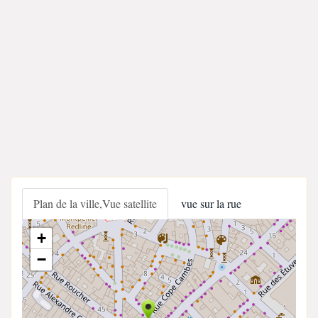
Plan de la ville,Vue satellite
vue sur la rue
+
−