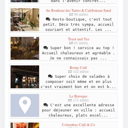
dans l'avenir concret...
Au Bonheur des Tartes & Californian Sand
90 mètre
Resto-boutique, c'est tout
petit. Déco très sympa, accueil
souriant et attentif. Les ...
Toast and Tea
91 mètre
Super bon ! service au top !
Accueil chaleureux et agréable .
Je ne connaissais pas ...
Romy Café
142 mètre
Super choix de salades à
composer soit même et en plus
c'est vraiment bon et on est b...
Le Baroque
171 mètre
C'est une excellente adresse
pour déjeuner en ville : accueil
chaleureux, plats excel...
Columbus Café & Co