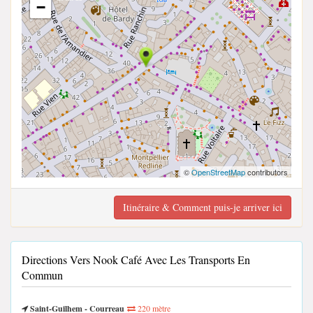
−
©
OpenStreetMap
contributors
Itinéraire & Comment puis-je arriver ici
Directions Vers Nook Café Avec Les Transports En
Commun
Saint-Guilhem - Courreau
220 mètre