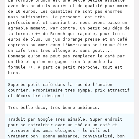
La formule Brunch est une belle petite assiette
avec des produits variés et de qualité pour moins
de 10 euros. Les quantités ne sont pas énormes
mais suffisantes. Le personnel est très
professionnel et souriant et nous avons passé un
agréable moment. Par contre, un petit peu déçu de
la formule ++ du Brunch qui rajoute, pour trois
euros de plus, un jus d'orange pressé et un café
espresso ou americano l'Americano se trouve être
un café très très allongé et sans goût....
Dommage qu'on ne peut pas remplacer le café par
un thé et qu'on ne gagne rien à prendre la
formule ++. À part ce petit reproche, tout est
bien.
Superbe petit café dans la rue de l'ancien
courrier. Proprietaire très sympa, prix attractif
et décors très design !
Très belle déco, très bonne ambiance.
Traduit par Google Très aimable. Super endroit
pour se rafraîchir avec un thé ou un café et
retrouver des amis éloignés - le wifi est
vraiment bon. Bonne ambiance, convivialité, bon