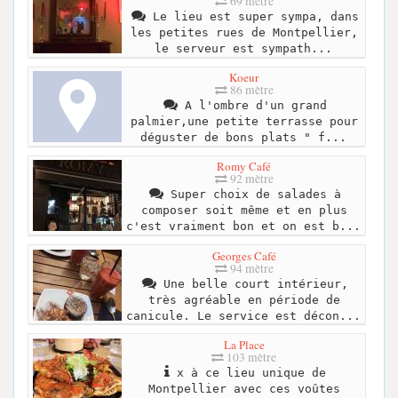
69 mètre
Le lieu est super sympa, dans
les petites rues de Montpellier,
le serveur est sympath...
Koeur
86 mètre
A l'ombre d'un grand
palmier,une petite terrasse pour
déguster de bons plats " f...
Romy Café
92 mètre
Super choix de salades à
composer soit même et en plus
c'est vraiment bon et on est b...
Georges Café
94 mètre
Une belle court intérieur,
très agréable en période de
canicule. Le service est décon...
La Place
103 mètre
x à ce lieu unique de
Montpellier avec ces voûtes