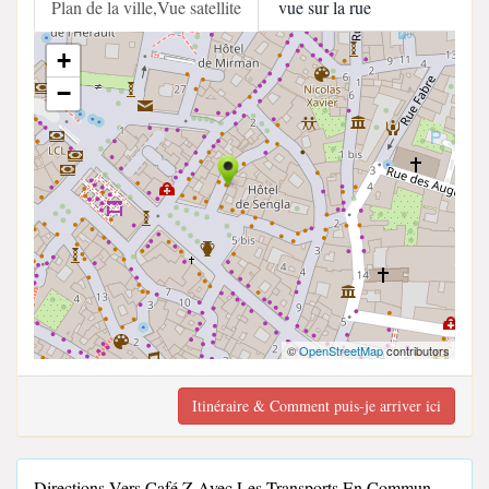
Plan de la ville,Vue satellite
vue sur la rue
+
−
©
OpenStreetMap
contributors
Itinéraire & Comment puis-je arriver ici
Directions Vers Café Z Avec Les Transports En Commun