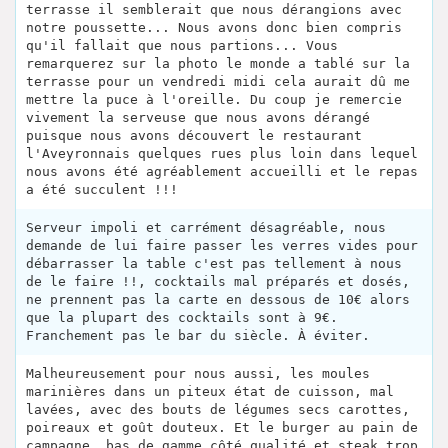
terrasse il semblerait que nous dérangions avec
notre poussette... Nous avons donc bien compris
qu'il fallait que nous partions... Vous
remarquerez sur la photo le monde a tablé sur la
terrasse pour un vendredi midi cela aurait dû me
mettre la puce à l'oreille. Du coup je remercie
vivement la serveuse que nous avons dérangé
puisque nous avons découvert le restaurant
l'Aveyronnais quelques rues plus loin dans lequel
nous avons été agréablement accueilli et le repas
a été succulent !!!
Serveur impoli et carrément désagréable, nous
demande de lui faire passer les verres vides pour
débarrasser la table c'est pas tellement à nous
de le faire !!, cocktails mal préparés et dosés,
ne prennent pas la carte en dessous de 10€ alors
que la plupart des cocktails sont à 9€.
Franchement pas le bar du siècle. À éviter.
Malheureusement pour nous aussi, les moules
marinières dans un piteux état de cuisson, mal
lavées, avec des bouts de légumes secs carottes,
poireaux et goût douteux. Et le burger au pain de
campagne, bas de gamme côté qualité et steak trop