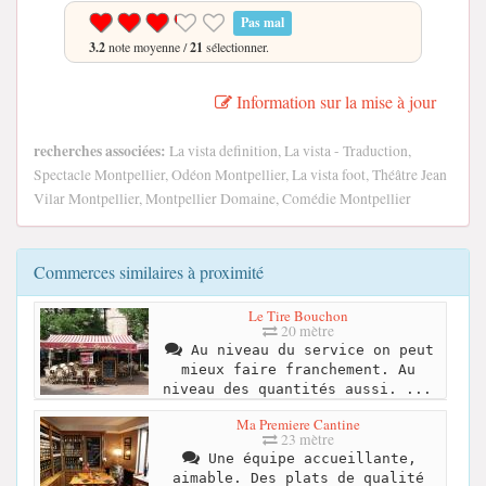
Pas mal
3.2
note moyenne /
21
sélectionner.
Information sur la mise à jour
recherches associées:
La vista definition, La vista - Traduction,
Spectacle Montpellier, Odéon Montpellier, La vista foot, Théâtre Jean
Vilar Montpellier, Montpellier Domaine, Comédie Montpellier
Commerces similaires à proximité
Le Tire Bouchon
20 mètre
Au niveau du service on peut
mieux faire franchement. Au
niveau des quantités aussi. ...
Ma Premiere Cantine
23 mètre
Une équipe accueillante,
aimable. Des plats de qualité