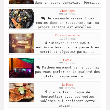
dans un cadre convivial. Possi...
Chez Régis
24 mètre
Je commande rarement des
moules dans un restaurant car ma
propre recette est excellen...
Pain et compagnie
25 mètre
"Bienvenue chez BASIC
eat,Accordez-vous une pause bien
mérité et dégustez parmi ...
Café Z
35 mètre
Malheureusement je ne pourrai
pas vous parler de la qualité des
plats puisque une foi...
La Place
68 mètre
x à ce lieu unique de
Montpellier avec ces voûtes
sublimes qui confèrent cette
ambian...