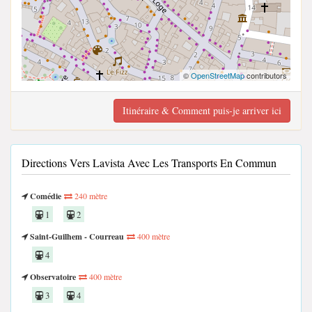
©
OpenStreetMap
contributors
Itinéraire & Comment puis-je arriver ici
Directions Vers Lavista Avec Les Transports En Commun
Comédie
240 mètre
1
2
Saint-Guilhem - Courreau
400 mètre
4
Observatoire
400 mètre
3
4