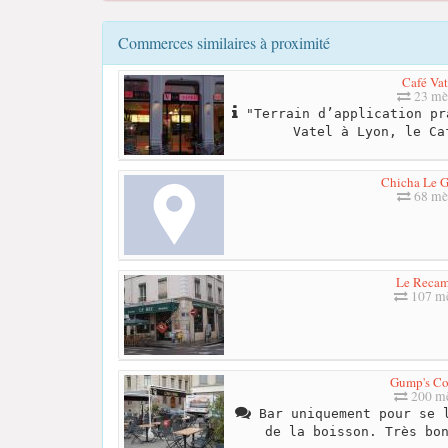
Commerces similaires à proximité
Café Vat
23 mè
"Terrain d’application pr
Vatel à Lyon, le Ca
Chicha Le 
68 mè
Le Recam
107 mè
Gump's Co
200 mè
Bar uniquement pour se l
de la boisson. Très bo