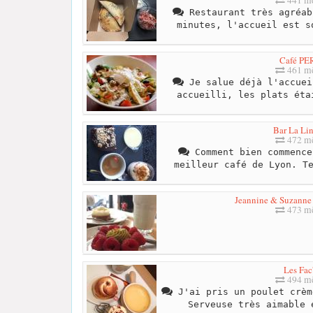
441 mè
Restaurant très agréab
minutes, l'accueil est s
Café PE
461 mè
Je salue déjà l'accuei
accueilli, les plats éta
Bar La Lin
472 mè
Comment bien commence
meilleur café de Lyon. T
Jeannine & Suzanne
473 mè
Les Fac
494 mè
J'ai pris un poulet crèm
Serveuse très aimable 