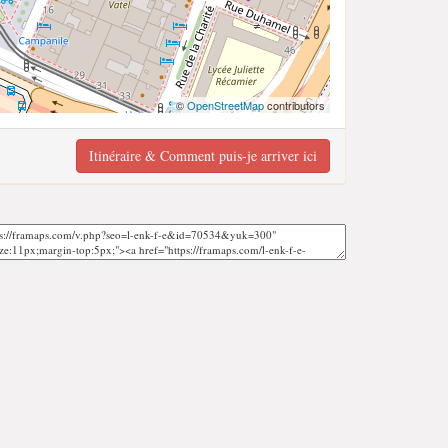
©
OpenStreetMap
contributors
Itinéraire & Comment puis-je arriver ici