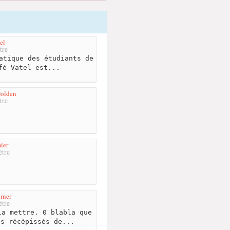
el
tre
atique des étudiants de
fé Vatel est...
Golden
tre
ier
tre
rner
tre
a mettre. 0 blabla que
ns récépissés de...