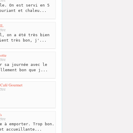
tre
le. On est servi en 5
ouriant et chaleu...
RL
tre
l, on a été très bien
ient très bon, j'...
otte
tre
r sa journée avec le
ellement bon que j...
 Café Gourmet
tre
's
tre
e à emporter. Trop bon.
et accueillante...