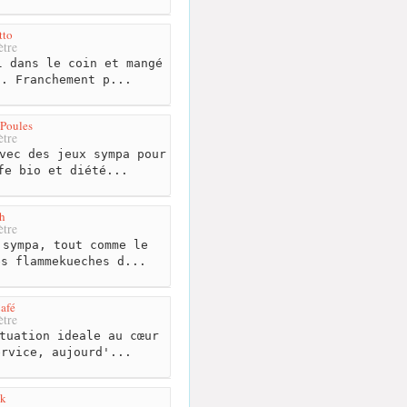
tto
tre
 dans le coin et mangé
o. Franchement p...
Poules
tre
vec des jeux sympa pour
fe bio et diété...
h
tre
sympa, tout comme le
es flammekueches d...
afé
tre
tuation ideale au cœur
ervice, aujourd'...
lk