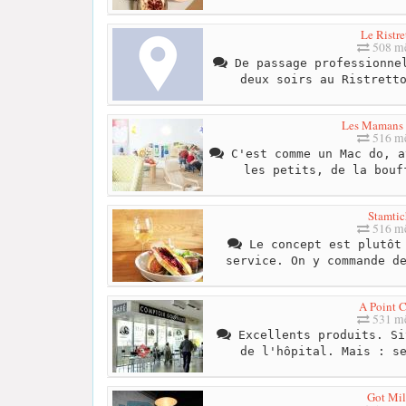
Le Ristre
508 mè
De passage professionnel
deux soirs au Ristrett
Les Mamans 
516 mè
C'est comme un Mac do, a
les petits, de la bouf
Stamtic
516 mè
Le concept est plutôt 
service. On y commande d
A Point C
531 mè
Excellents produits. Si
de l'hôpital. Mais : s
Got Mi