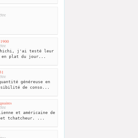
n
tre
e 1900
tre
hichi, j'ai testé leur
 en plat du jour...
31
tre
uantité généreuse en
ssibilité de conso...
quaires
tre
ienne et américaine de
 et tchatcheur. ...
a