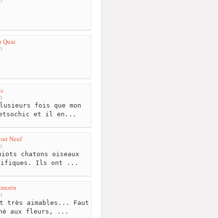
u Quai
m
ic
m
lusieurs fois que mon
etsochic et il en...
Pont Neuf
m
iots chatons oiseaux
nifiques. Ils ont ...
ilmorin
m
t très aimables... Faut
hé aux fleurs, ...