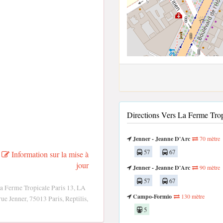
Directions Vers La Ferme Tr
Jenner - Jeanne D'Arc
70 mètre
57
67
Information sur la mise à
jour
Jenner - Jeanne D'Arc
90 mètre
57
67
a Ferme Tropicale Paris 13, LA
Campo-Formio
130 mètre
ue Jenner, 75013 Paris, Reptilis,
5