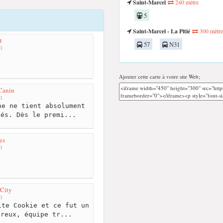
Saint-Marcel
240 mètre
5
Saint-Marcel - La Pitié
300 mètre
t
57
N31
m
Ajouter cette carte à votre site Web;
Canin
m
e ne tient absolument
tés. Dès le premi...
es
m
 City
m
te Cookie et ce fut un
ureux, équipe tr...