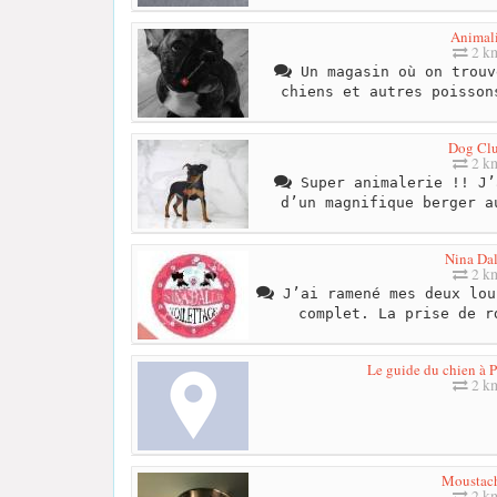
Animal
2 k
Un magasin où on trouv
chiens et autres poisson
Dog Cl
2 k
Super animalerie !! J’
d’un magnifique berger a
Nina Dal
2 k
J’ai ramené mes deux lou
complet. La prise de r
Le guide du chien à 
2 k
Moustac
2 k