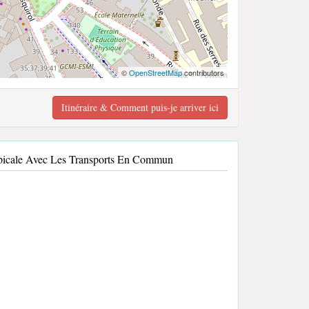
©
OpenStreetMap
contributors
Itinéraire & Comment puis-je arriver ici
opicale Avec Les Transports En Commun