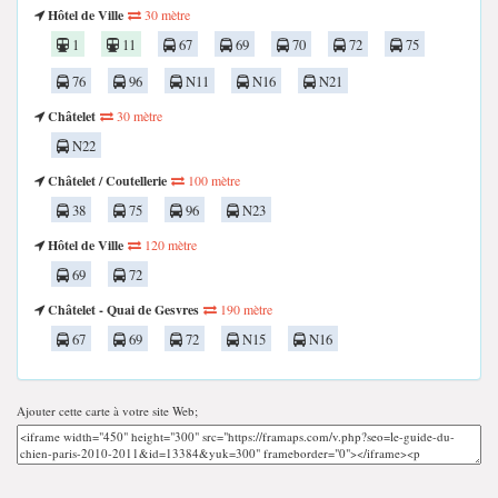
Hôtel de Ville
30 mètre
1
11
67
69
70
72
75
76
96
N11
N16
N21
Châtelet
30 mètre
N22
Châtelet / Coutellerie
100 mètre
38
75
96
N23
Hôtel de Ville
120 mètre
69
72
Châtelet - Quai de Gesvres
190 mètre
67
69
72
N15
N16
Ajouter cette carte à votre site Web;