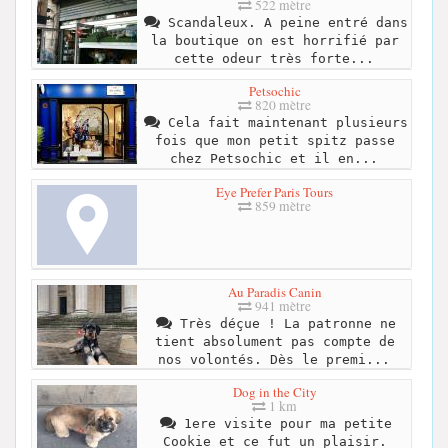
522 mètre
Scandaleux. A peine entré dans
la boutique on est horrifié par
cette odeur très forte...
Petsochic
820 mètre
Cela fait maintenant plusieurs
fois que mon petit spitz passe
chez Petsochic et il en...
Eye Prefer Paris Tours
859 mètre
Au Paradis Canin
941 mètre
Très déçue ! La patronne ne
tient absolument pas compte de
nos volontés. Dès le premi...
Dog in the City
1 km
1ere visite pour ma petite
Cookie et ce fut un plaisir.