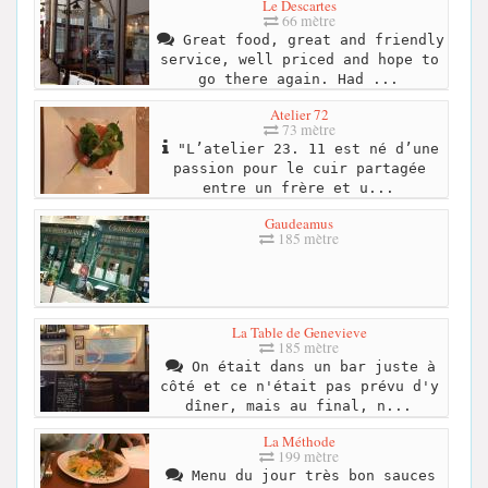
Le Descartes
66 mètre
Great food, great and friendly
service, well priced and hope to
go there again. Had ...
Atelier 72
73 mètre
"L’atelier 23. 11 est né d’une
passion pour le cuir partagée
entre un frère et u...
Gaudeamus
185 mètre
La Table de Genevieve
185 mètre
On était dans un bar juste à
côté et ce n'était pas prévu d'y
dîner, mais au final, n...
La Méthode
199 mètre
Menu du jour très bon sauces