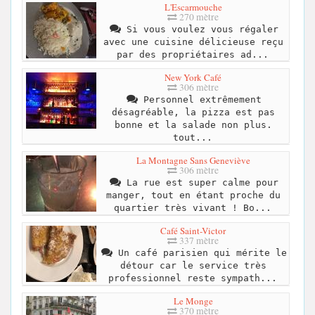
L'Escarmouche
270 mètre
Si vous voulez vous régaler
avec une cuisine délicieuse reçu
par des propriétaires ad...
New York Café
306 mètre
Personnel extrêmement
désagréable, la pizza est pas
bonne et la salade non plus.
tout...
La Montagne Sans Geneviève
306 mètre
La rue est super calme pour
manger, tout en étant proche du
quartier très vivant ! Bo...
Café Saint-Victor
337 mètre
Un café parisien qui mérite le
détour car le service très
professionnel reste sympath...
Le Monge
370 mètre