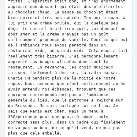
frites. L'apéritif était bon, et j'ai énormement
apprécié mon dessert qui était des profiteroles
au chocolat chaud. La sauce au chocolat était
bien noire et très peu sucrée. Mon ami a quant à
lui pris une crème brulée, qui la quelque peu
déçu. Le caramel était trop cuit, lui donnant un
goût amer et la crème n'avait pas un goût
suffisamment prononcé de vanille. Pour ce qui est
de l'ambiance nous avons pénétré dans un
restaurant vide, un samedi midi. Cela nous a fait
réellement très bizarre. J'ai personnellement
apprécié les bougis allumées dans tout le
restaurant. En revanche, les choix musicaux
laissent fortement à désirer. La radio passait
Cherie FM pendant plus de la moitié de notre
repas. Nous pensons que c'est certainement après
avoir entendu nos échanges, trouvant que ces
choix ne correspondaient pas à l'ambiance
générale du lieu, que la patronne a switché sur
du Brassens. Je suis partagée sur ce lieu. Je
sais que Paris est cher. Mais un menu à
33€/personne pour une qualité somme toute
correcte sans plus, dans un cadre qui finalement
ne va pas au bout de ce qu'il vend, ne m'a pas
plus que cela emballé.