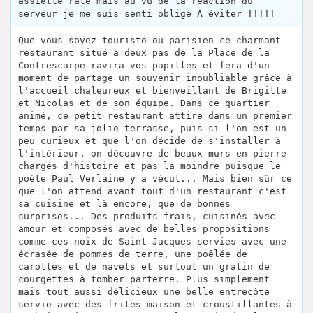
assiette raté mais au vu de la réaction du
serveur je me suis senti obligé A éviter !!!!!
Que vous soyez touriste ou parisien ce charmant
restaurant situé à deux pas de la Place de la
Contrescarpe ravira vos papilles et fera d'un
moment de partage un souvenir inoubliable grâce à
l'accueil chaleureux et bienveillant de Brigitte
et Nicolas et de son équipe. Dans ce quartier
animé, ce petit restaurant attire dans un premier
temps par sa jolie terrasse, puis si l'on est un
peu curieux et que l'on décide de s'installer à
l'intérieur, on découvre de beaux murs en pierre
chargés d'histoire et pas la moindre puisque le
poète Paul Verlaine y a vécut... Mais bien sûr ce
que l'on attend avant tout d'un restaurant c'est
sa cuisine et là encore, que de bonnes
surprises... Des produits frais, cuisinés avec
amour et composés avec de belles propositions
comme ces noix de Saint Jacques servies avec une
écrasée de pommes de terre, une poêlée de
carottes et de navets et surtout un gratin de
courgettes à tomber parterre. Plus simplement
mais tout aussi délicieux une belle entrecôte
servie avec des frites maison et croustillantes à