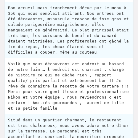
Bon accueil mais franchement déçue par le menu à
35€ qui nous semblait attirant. Nos entrées ont
été décevantes, minuscule tranche de foie gras et
salade périgourdine maigrichonne, elles
manquaient de générosité. Le plat principal était
très bon, les cuissons du boeuf et du canard
étaient maîtrisées. Les profiteroles ont gâché la
fin du repas, les choux étaient secs et
difficiles à couper, même au couteau.
Voilà que nous découvrons cet endroit au hasard
de notre faim … l endroit est charmant , chargé
de histoire ce qui ne gâche rien , rapport
qualité/ prix parfait et extrêmement bon !! Je
rêve de connaître la recette de votre tartare !!!
Merci pour votre gentillesse et professionnalisme
Nikos et votre équipe , nous reviendrons c est
certain ! Amitiés gourmandes , Laurent de Lille
et sa petite famille
Situé dans un quartier charmant, le restaurant
est très chaleureux, nous avons adoré notre dîner
sur la terrasse. Le personnel est très
accueillant et souriant, la nourriture proposée