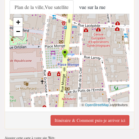
Plan de la ville,Vue satellite
vue sur la rue
+
−
©
OpenStreetMap
contributors
Itinéraire & Comment puis-je arriver ici
Ajouter cette carte à votre site Web;