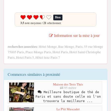
Bien
3.5
note moyenne /
21
sélectionner.
Information sur la mise à jour
recherches associées:
Hôtel Monge, Rue Monge, Paris, 55 rue Monge
75005 Paris, Place Monge Paris, Hotel Paris, Hotel Saint Christophe
Paris, Hotel Paris 5, Hôtel luxe Paris 7
Commerces similaires à proximité
Maison des Trois Thés
95 mètre
Meilleure boutique de thé de
Paris et sans doute celle où l'on
trouvera la meilleure ...
Le P'tit Muscadet