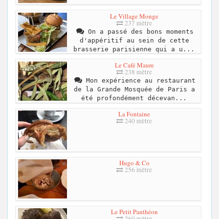
Le Village Monge
237 mètre
On a passé des bons moments
d'appéritif au sein de cette
brasserie parisienne qui a u...
Le Café Maure
238 mètre
Mon expérience au restaurant
de la Grande Mosquée de Paris a
été profondément décevan...
La Fontaine
240 mètre
Hugo & Co
256 mètre
Le Petit Panthéon
260 mètre