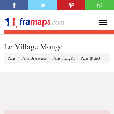
Le Village Monge
Paris
Pari̇s Brasseri̇es
Pari̇s Françai̇s
Pari̇s Bi̇strot