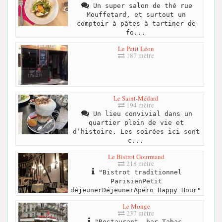
Un super salon de thé rue
Mouffetard, et surtout un
comptoir à pâtes à tartiner de
fo...
Le Petit Léon
187 mètre
Le Saint-Médard
194 mètre
Un lieu convivial dans un
quartier plein de vie et
d’histoire. Les soirées ici sont
c...
Le Bistrot Gourmand
218 mètre
"Bistrot traditionnel
ParisienPetit
déjeunerDéjeunerApéro Happy Hour"
Le Monge
237 mètre
"Restaurant ,bar,Tabac,