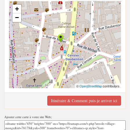
+
−
©
OpenStreetMap
contributors
Itinéraire & Comment puis-je arriver ici
Ajouter cette carte à votre site Web;