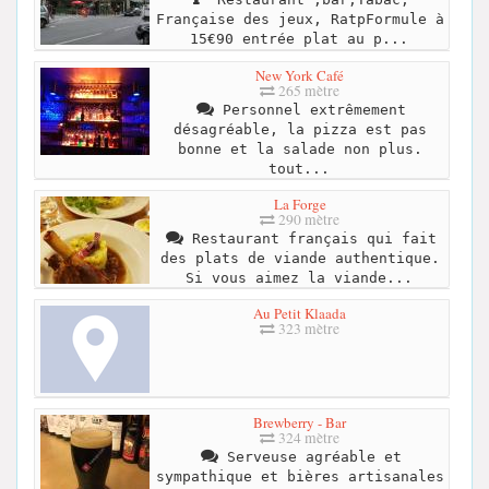
Française des jeux, RatpFormule à
15€90 entrée plat au p...
New York Café
265 mètre
Personnel extrêmement
désagréable, la pizza est pas
bonne et la salade non plus.
tout...
La Forge
290 mètre
Restaurant français qui fait
des plats de viande authentique.
Si vous aimez la viande...
Au Petit Klaada
323 mètre
Brewberry - Bar
324 mètre
Serveuse agréable et
sympathique et bières artisanales