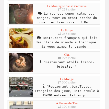
La Montagne Sans Geneviève
228 mètre
La rue est super calme pour
manger, tout en étant proche du
quartier très vivant ! Bo...
La Forge
267 mètre
Restaurant français qui fait
des plats de viande authentique.
Si vous aimez la viande...
Oka
272 mètre
"Restaurant étoilé franco-
brésilien"
Le Monge
300 mètre
"Restaurant ,bar,Tabac,
Française des jeux, RatpFormule à
15€90 entrée plat au p...
A l'heure du Thé
370 mètre