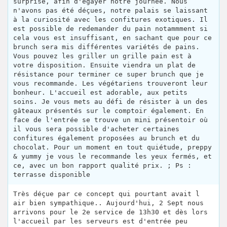
surprise, afin d'égayer notre journée. Nous
n'avons pas été déçues, notre palais se laissant
à la curiosité avec les confitures exotiques. Il
est possible de redemander du pain notammment si
cela vous est insuffisant, en sachant que pour ce
brunch sera mis différentes variétés de pains.
Vous pouvez les griller un grille pain est à
votre disposition. Ensuite viendra un plat de
résistance pour terminer ce super brunch que je
vous recommande. Les végétariens trouveront leur
bonheur. L'accueil est adorable, aux petits
soins. Je vous mets au défi de résister à un des
gâteaux présentés sur le comptoir également. En
face de l'entrée se trouve un mini présentoir où
il vous sera possible d'acheter certaines
confitures également proposées au brunch et du
chocolat. Pour un moment en tout quiétude, preppy
& yummy je vous le recommande les yeux fermés, et
ce, avec un bon rapport qualité prix. ; Ps :
terrasse disponible
Très déçue par ce concept qui pourtant avait l
air bien sympathique.. Aujourd'hui, 2 Sept nous
arrivons pour le 2e service de 13h30 et dès lors
l'accueil par les serveurs est d'entrée peu