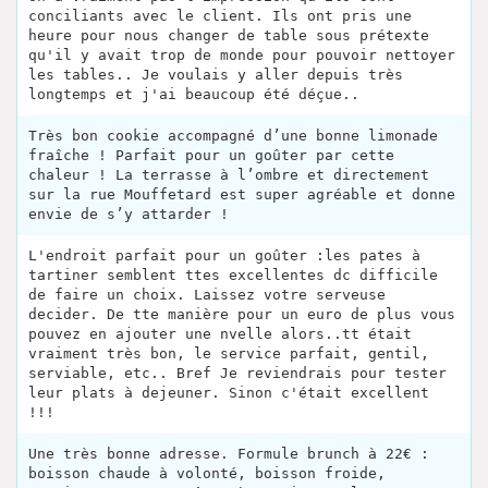
conciliants avec le client. Ils ont pris une
heure pour nous changer de table sous prétexte
qu'il y avait trop de monde pour pouvoir nettoyer
les tables.. Je voulais y aller depuis très
longtemps et j'ai beaucoup été déçue..
Très bon cookie accompagné d’une bonne limonade
fraîche ! Parfait pour un goûter par cette
chaleur ! La terrasse à l’ombre et directement
sur la rue Mouffetard est super agréable et donne
envie de s’y attarder !
L'endroit parfait pour un goûter :les pates à
tartiner semblent ttes excellentes dc difficile
de faire un choix. Laissez votre serveuse
decider. De tte manière pour un euro de plus vous
pouvez en ajouter une nvelle alors..tt était
vraiment très bon, le service parfait, gentil,
serviable, etc.. Bref Je reviendrais pour tester
leur plats à dejeuner. Sinon c'était excellent
!!!
Une très bonne adresse. Formule brunch à 22€ :
boisson chaude à volonté, boisson froide,