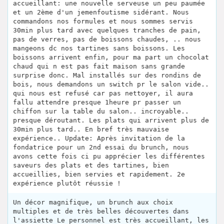
accueillant: une nouvelle serveuse un peu paumée
et un 2ème d'un jemenfoutisme sidérant. Nous
commandons nos formules et nous sommes servis
30min plus tard avec quelques tranches de pain,
pas de verres, pas de boissons chaudes, .. nous
mangeons dc nos tartines sans boissons. Les
boissons arrivent enfin, pour ma part un chocolat
chaud qui n est pas fait maison sans grande
surprise donc. Mal installés sur des rondins de
bois, nous demandons un switch pr le salon vide..
qui nous est refusé car pas nettoyer, il aura
fallu attendre presque 1heure pr passer un
chiffon sur la table du salon.. incroyable..
presque déroutant. Les plats qui arrivent plus de
30min plus tard.. En bref très mauvaise
expérience.. Update: Après invitation de la
fondatrice pour un 2nd essai du brunch, nous
avons cette fois ci pu apprécier les différentes
saveurs des plats et des tartines, bien
accueillies, bien servies et rapidement. 2e
expérience plutôt réussie !
Un décor magnifique, un brunch aux choix
multiples et de très belles découvertes dans
l'assiette Le personnel est très accueillant, les