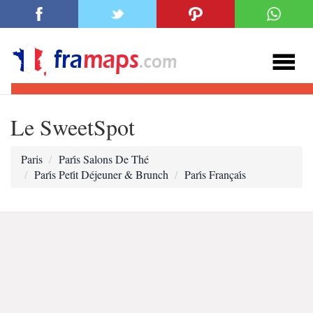
Le SweetSpot
Paris
Pari̇s Salons De Thé
Pari̇s Peti̇t Déjeuner & Brunch
Pari̇s Françai̇s