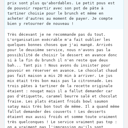
prix sont plus qu'abordables. Le petit pous est
de pouvoir repartir avec son pot de pâte à
tartiner choisie pour le brunch et même en
acheter d'autres au moment de payer. Je compte
bien y retourner de nouveau !
Très décevant je ne recommande pas du tout.
L'organisation exécrable m'a fait oublier les
quelques bonnes choses que j'ai mangé. Arrivés
pour le deuxième service, nous n'avons pas la
possibilité de choisir le dessert en avance donc
si à la fin du brunch il n'en reste que deux
bah... Tant pis ! Nous avons du insister pour
pouvoir en réserver en avance. Le chocolat chaud
pas fait maison a mis 20 min à arriver. Le jus
mix était très bon mais pas la citronnade. Les
trois pâtes à tartiner de la recette originale
étaient : nougat mais il a fallut demander car
pas d'étiquette, caramel beurre salé et chocolat
fraise. Les plats étaient froids bowl saumon
satay mais très bon tout de même. Il a quand même
fallut demander des couverts ! Les desserts
étaient eux aussi froids et somme toute vraiment
très quelconques ! Le service vraiment pas top :
on a vraiment pas l'impression qu'ils sont