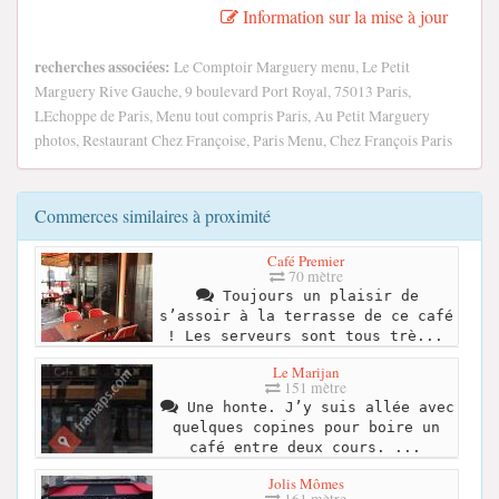
Information sur la mise à jour
recherches associées:
Le Comptoir Marguery menu, Le Petit
Marguery Rive Gauche, 9 boulevard Port Royal, 75013 Paris,
LEchoppe de Paris, Menu tout compris Paris, Au Petit Marguery
photos, Restaurant Chez Françoise, Paris Menu, Chez François Paris
Commerces similaires à proximité
Café Premier
70 mètre
Toujours un plaisir de
s’assoir à la terrasse de ce café
! Les serveurs sont tous trè...
Le Marijan
151 mètre
Une honte. J’y suis allée avec
quelques copines pour boire un
café entre deux cours. ...
Jolis Mômes