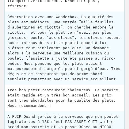
tranquille.Prix correct. N'hésiter pas ,
réserver.
Réservation avec une Wonderbox. La qualité des
plats est médiocre, une entrée “mille feuilles
d’aubergines et ricotta”, on cherche encore la
ricotta.. et pour le plat ce n’était pas plus
glorieux, poulet “aux olives”, les olives restent
aussi introuvables et le poulet quand à lui
n’était tout simplement pas cuit. On demande
alors à la serveuse une meilleure cuisson du
poulet, l’assiette a juste été passée au micro-
ondes. Nous pensons que les plats étaient
malheureusement surgelés poulet gorgé d’eau. Très
déçus de ce restaurant qui de prime abord
semblait prometteur avec un service accueillant.
Très bon petit restaurant chaleureux. Le service
était rapide et un très bon accueil. Les prix
sont très abordables pour la qualité des plats.
Nous recommandons !
A FUIR Quand je dis à la serveuse que mon poulet
tagliatelles à 18€ n’est PAS ASSEZ CUIT … elle
prend mon assiette et la passe 30sec au MICRO