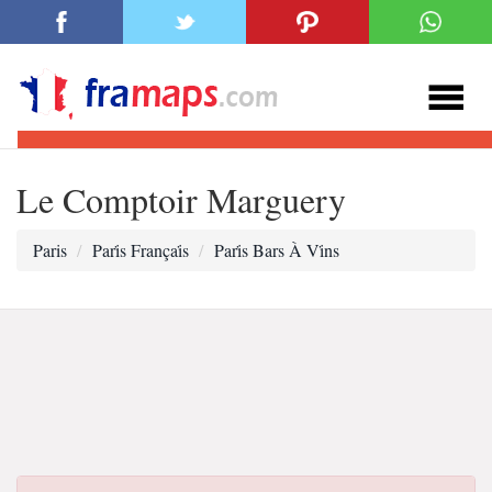
Le Comptoir Marguery
Paris
Pari̇s Françai̇s
Pari̇s Bars À Vi̇ns