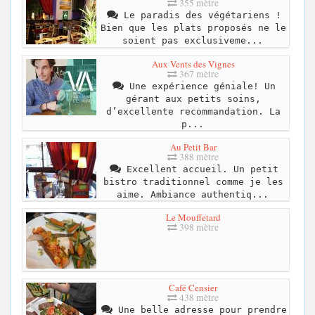
355 mètre
Le paradis des végétariens !
Bien que les plats proposés ne le
soient pas exclusiveme...
Aux Vents des Vignes
367 mètre
Une expérience géniale! Un
gérant aux petits soins,
d’excellente recommandation. La
p...
Au Petit Bar
388 mètre
Excellent accueil. Un petit
bistro traditionnel comme je les
aime. Ambiance authentiq...
Le Mouffetard
398 mètre
Café Censier
438 mètre
Une belle adresse pour prendre