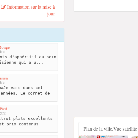
Information sur la mise à
jour
 Monge
tre
nts d'appéritif au sein
isienne qui a u...
isien
tre
aJe vais dans cet
 années. Le cornet de
.
 Pied
tre
trot plats excellents
et prix contenus
Plan de la ville,Vue satellite