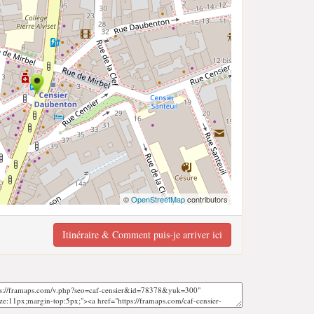
©
OpenStreetMap
contributors
Itinéraire & Comment puis-je arriver ici