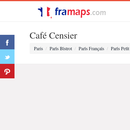
Café Censier
Paris
Pari̇s Bi̇strot
Pari̇s Françai̇s
Pari̇s Pet