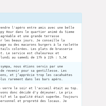
rendre l'apéro entre amis avec une belle
ppy Hour dans le quartier animé du 5ieme
 agréable et une grande terrasse
ur les beaux jours. Je conseille la
mage ou des macarons burgers à la raclette
ktails colorées. Les plats de brasserie
nt. Le service est chaleureux et
 lundi au samedi de 17h à 22h : 5,5€
 sympa, nous étions servis par une
 de revenir pour sa gentillesse. Les
bons, et j’apprécie trop les cacahuètes
plus rarement dans les bars apéro.
n verre le soir et l'accueil était au top.
avons donc décidé d'y déjeuner. Le prix
ctif et la qualité était superbe. Toujours
personnel et propreté des locaux. Je