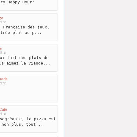
éro Happy Hour"
ge
tre
 Française des jeux,
ntrée plat au p...
e
tre
ui fait des plats de
us aimez la viande...
laada
tre
Café
tre
sagréable, la pizza est
 non plus. tout...