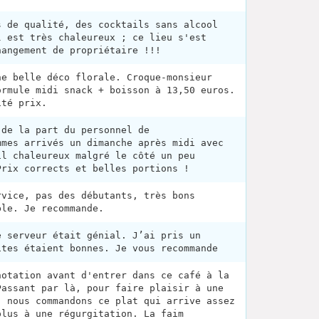
s de qualité, des cocktails sans alcool
l est très chaleureux ; ce lieu s'est
hangement de propriétaire !!!
ne belle déco florale. Croque-monsieur
ormule midi snack + boisson à 13,50 euros.
ité prix.
 de la part du personnel de
mmes arrivés un dimanche après midi avec
il chaleureux malgré le côté un peu
Prix corrects et belles portions !
rvice, pas des débutants, très bons
ble. Je recommande.
e serveur était génial. J’ai pris un
ites étaient bonnes. Je vous recommande
notation avant d'entrer dans ce café à la
Passant par là, pour faire plaisir à une
, nous commandons ce plat qui arrive assez
plus à une régurgitation. La faim