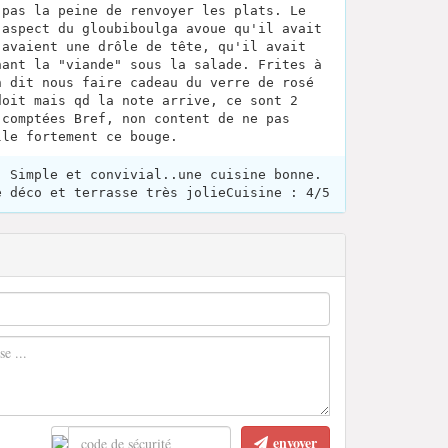
 pas la peine de renvoyer les plats. Le
'aspect du gloubiboulga avoue qu'il avait
 avaient une drôle de tête, qu'il avait
hant la "viande" sous la salade. Frites à
n dit nous faire cadeau du verre de rosé
doit mais qd la note arrive, ce sont 2
 comptées Bref, non content de ne pas
lle fortement ce bouge.
. Simple et convivial..une cuisine bonne.
e déco et terrasse très jolieCuisine : 4/5
envoyer