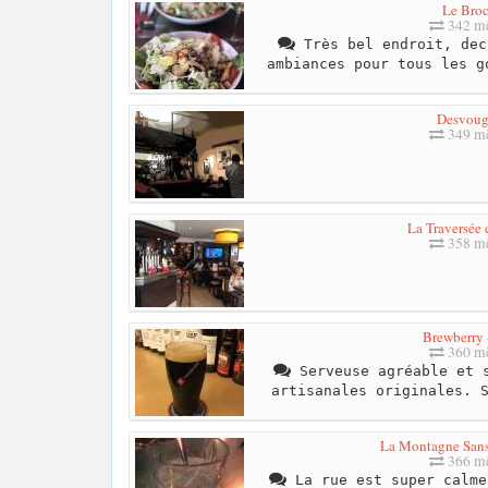
Le Bro
342 mè
Très bel endroit, dec
ambiances pour tous les g
Desvoug
349 mè
La Traversée 
358 mè
Brewberry 
360 mè
Serveuse agréable et s
artisanales originales. 
La Montagne San
366 mè
La rue est super calme