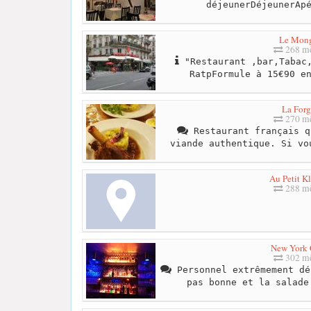
déjeunerDéjeunerAp
Le Mon
268 mè
"Restaurant ,bar,Tabac,
RatpFormule à 15€90 e
La Forg
270 mè
Restaurant français q
viande authentique. Si vo
Au Petit K
288 mè
New York 
302 mè
Personnel extrêmement dé
pas bonne et la salade