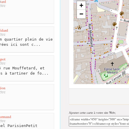
tard
+
tre
−
édard
tre
n quartier plein de vie
rées ici sont c...
Spot
tre
 rue Mouffetard, et
es à tartiner de fo...
Léon
tre
Ajouter cette carte à votre site Web;
ourmand
tre
el ParisienPetit