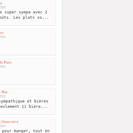
ca
tre
o super sympa avec 2
oûts. Les plats so...
es
tre
de Paris
tre
- Bar
tre
ympathique et bières
Seulement 11 bière...
s Geneviève
tre
 pour manger, tout en