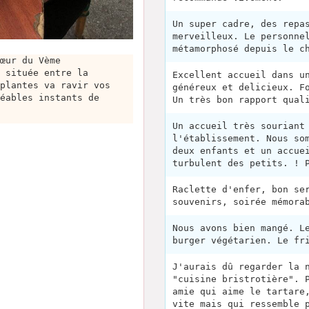
Un super cadre, des repa
merveilleux. Le personne
métamorphosé depuis le c
œur du Vème
 située entre la
Excellent accueil dans u
plantes va ravir vos
généreux et delicieux. F
éables instants de
Un très bon rapport qual
Un accueil très souriant
l'établissement. Nous so
deux enfants et un accue
turbulent des petits. ! 
Raclette d'enfer, bon se
souvenirs, soirée mémora
Nous avons bien mangé. L
burger végétarien. Le fr
J'aurais dû regarder la 
"cuisine bristrotière". 
amie qui aime le tartare
vite mais qui ressemble 