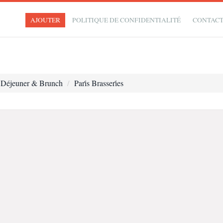
AJOUTER
POLITIQUE DE CONFIDENTIALITÉ
CONTAC
i̇t Déjeuner & Brunch
Pari̇s Brasseri̇es