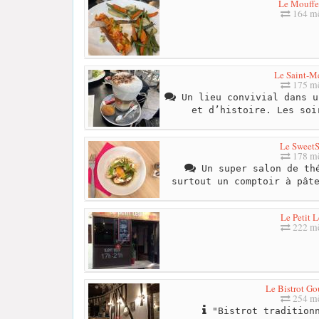
Le Mouffe
164 mè
Le Saint-M
175 mè
Un lieu convivial dans u
et d’histoire. Les soi
Le Sweet
178 mè
Un super salon de thé
surtout un comptoir à pât
Le Petit 
222 mè
Le Bistrot G
254 mè
"Bistrot traditionn