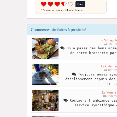
Bien
3.5
note moyenne /
21
sélectionner.
Commerces similaires à proximité
Le Village
38 mè
On a passé des bons mome
de cette brasserie par
Le Café Par
85 mè
Toujours aussi symp
établissement depuis des
fr..
Le Verre à
158 mè
Restaurant ambiance bis
service sympathique 