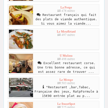
La Forge
478 mètre
Restaurant français qui fait
des plats de viande authentique.
Si vous aimez la viande...
Le Mouffetard
497 mètre
U Mulinu
498 mètre
Excellent restaurant corse.
Une très bonne adresse, ce qui
est assez rare de trouver ...
Le Monge
503 mètre
"Restaurant ,bar,Tabac,
Française des jeux, RatpFormule à
15€90 entrée plat au p...
Le SweetSpot
525 mètre