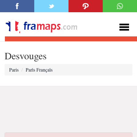
Desvouges
Paris
Pari̇s Françai̇s