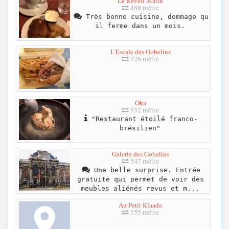
Le Réveil Matin
488 mètre
Très bonne cuisine, dommage qu
il ferme dans un mois.
L'Escale des Gobelins
526 mètre
Oka
532 mètre
"Restaurant étoilé franco-
brésilien"
Galerie des Gobelins
547 mètre
Une belle surprise. Entrée
gratuite qui permet de voir des
meubles aliénés revus et m...
Au Petit Klaada
555 mètre