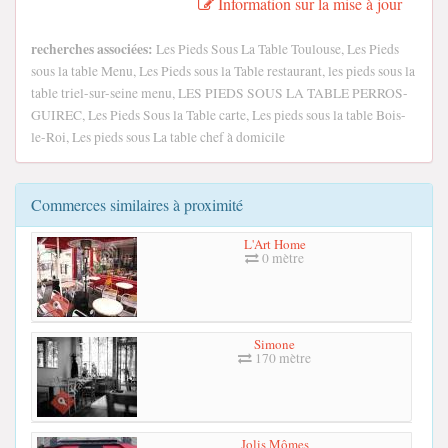
Information sur la mise à jour
recherches associées:
Les Pieds Sous La Table Toulouse, Les Pieds
sous la table Menu, Les Pieds sous la Table restaurant, les pieds sous la
table triel-sur-seine menu, LES PIEDS SOUS LA TABLE PERROS-
GUIREC, Les Pieds Sous la Table carte, Les pieds sous la table Bois-
le-Roi, Les pieds sous La table chef à domicile
Commerces similaires à proximité
L'Art Home
0 mètre
Simone
170 mètre
Jolis Mômes