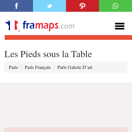
Les Pieds sous la Table
Paris
Pari̇s Françai̇s
Pari̇s Galeri̇e D’art