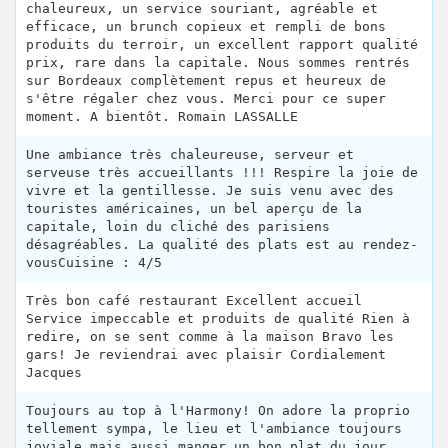
chaleureux, un service souriant, agréable et
efficace, un brunch copieux et rempli de bons
produits du terroir, un excellent rapport qualité
prix, rare dans la capitale. Nous sommes rentrés
sur Bordeaux complètement repus et heureux de
s'être régaler chez vous. Merci pour ce super
moment. A bientôt. Romain LASSALLE
Une ambiance très chaleureuse, serveur et
serveuse très accueillants !!! Respire la joie de
vivre et la gentillesse. Je suis venu avec des
touristes américaines, un bel aperçu de la
capitale, loin du cliché des parisiens
désagréables. La qualité des plats est au rendez-
vousCuisine : 4/5
Très bon café restaurant Excellent accueil
Service impeccable et produits de qualité Rien à
redire, on se sent comme à la maison Bravo les
gars! Je reviendrai avec plaisir Cordialement
Jacques
Toujours au top à l'Harmony! On adore la proprio
tellement sympa, le lieu et l'ambiance toujours
joviale mais aussi manger un bon plat du jour