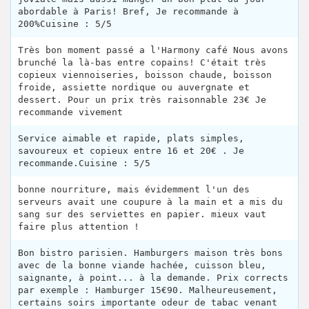
abordable à Paris! Bref, Je recommande à
200%Cuisine : 5/5
Très bon moment passé a l'Harmony café Nous avons
brunché la là-bas entre copains! C'était très
copieux viennoiseries, boisson chaude, boisson
froide, assiette nordique ou auvergnate et
dessert. Pour un prix très raisonnable 23€ Je
recommande vivement
Service aimable et rapide, plats simples,
savoureux et copieux entre 16 et 20€ . Je
recommande.Cuisine : 5/5
bonne nourriture, mais évidemment l'un des
serveurs avait une coupure à la main et a mis du
sang sur des serviettes en papier. mieux vaut
faire plus attention !
Bon bistro parisien. Hamburgers maison très bons
avec de la bonne viande hachée, cuisson bleu,
saignante, à point... à la demande. Prix corrects
par exemple : Hamburger 15€90. Malheureusement,
certains soirs importante odeur de tabac venant