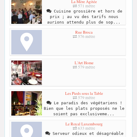
La Mère Agitée
571 mètre
Cuisine grossière et hors de
prix ; au vu des tarifs nous
aurions attendu plus de sop...
Rue Broca
576 mètre
L'Art Home
579 mètre
Les Pieds sous la Table
579 mètre
Le paradis des végétariens !
Bien que les plats proposés ne le
soient pas exclusiveme...
Le Royal Luxembourg
633 mètre
Serveur odieux et désagréable