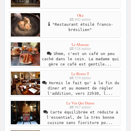
Oka
492 mètre
"Restaurant étoilé franco-
brésilien"
Le Mauzac
528 mètre
Uhmm, c'est un café un peu
caché dans le coin. La madame qui
gère ce café est gentile...
Le Bistro T
539 mètre
Hormis le fait qu' à la fin du
dîner et au moment de régler
l'addition, vers 22h30, l...
Le Vin Qui Danse
567 mètre
Carte équilibrée et réduite à
l'essentiel, de la très bonne
cuisine sans fioriture po...