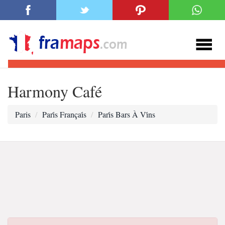
Harmony Café
Paris
Pari̇s Françai̇s
Pari̇s Bars À Vi̇ns