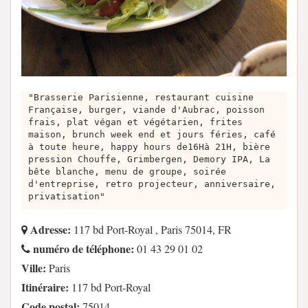
"Brasserie Parisienne, restaurant cuisine
Française, burger, viande d'Aubrac, poisson
frais, plat végan et végétarien, frites
maison, brunch week end et jours féries, café
à toute heure, happy hours de16Hà 21H, bière
pression Chouffe, Grimbergen, Demory IPA, La
bête blanche, menu de groupe, soirée
d'entreprise, retro projecteur, anniversaire,
privatisation"
Adresse:
117 bd Port-Royal , Paris 75014, FR
numéro de téléphone:
01 43 29 01 02
Ville:
Paris
Itinéraire:
117 bd Port-Royal
Code postal:
75014