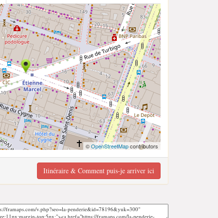
©
OpenStreetMap
contributors
Itinéraire & Comment puis-je arriver ici