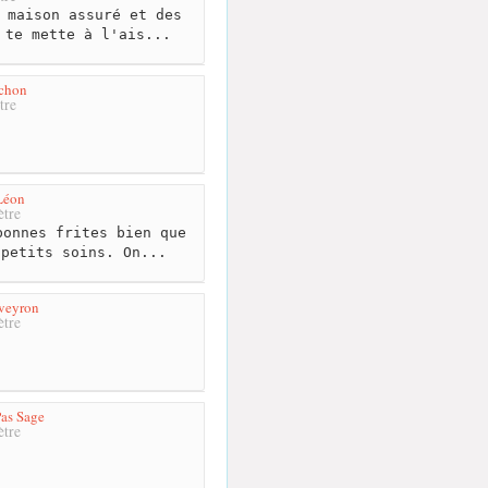
 maison assuré et des
 te mette à l'ais...
uchon
tre
Léon
tre
onnes frites bien que
 petits soins. On...
Aveyron
tre
Pas Sage
tre