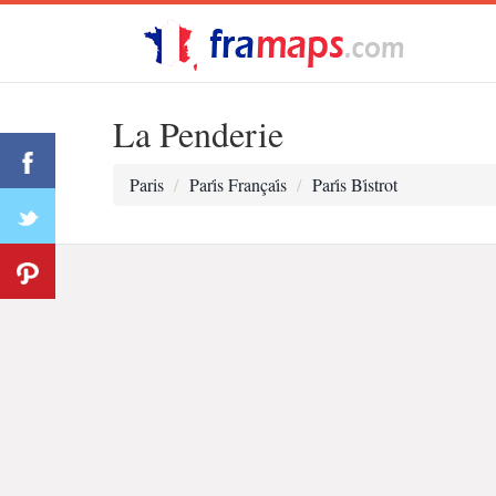
La Penderie
Paris
Pari̇s Françai̇s
Pari̇s Bi̇strot