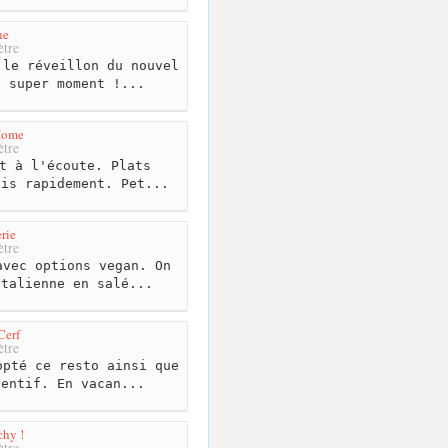
ne
tre
le réveillon du nouvel
n super moment !...
Home
tre
t à l'écoute. Plats
vis rapidement. Pet...
rie
tre
vec options vegan. On
étalienne en salé...
Cerf
tre
pté ce resto ainsi que
tentif. En vacan...
chy !
tre