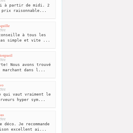
i à partir de midi. 2
 prix raisonnable...
quille
tre
onseille à tous les
pas simple et vite ...
torgueil
tre
te! Nous avons trouvé
n marchant dans l...
vo
tre
 qui vaut vraiment le
erveurs hyper sym...
as
tre
e déco. Je recommande
ison excellent ai...