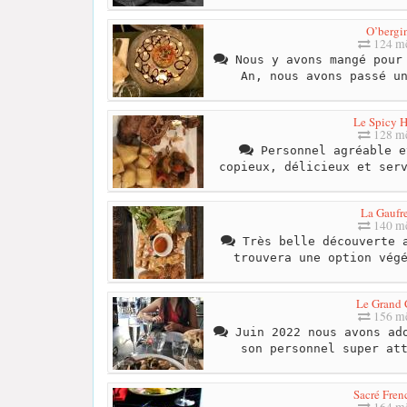
O’bergi
124 mè
Nous y avons mangé pour 
An, nous avons passé u
Le Spicy 
128 mè
Personnel agréable e
copieux, délicieux et ser
La Gaufre
140 mè
Très belle découverte a
trouvera une option vég
Le Grand 
156 mè
Juin 2022 nous avons ado
son personnel super at
Sacré Fren
164 mè