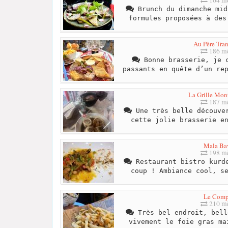
Brunch du dimanche mid
formules proposées à des
Au Père Tran
186 mè
Bonne brasserie, je c
passants en quête d’un re
La Grille Mon
187 mè
Une très belle découver
cette jolie brasserie e
Mala Ba
198 mè
Restaurant bistro kurde
coup ! Ambiance cool, s
Le Comp
210 mè
Très bel endroit, bell
vivement le foie gras ma