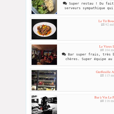
Super restau ! Du fait
serveurs sympathique qui
Le Tir Bo
92 mè
Le Vieux 
104 mè
Bar super frais, très b
chères. Super équipe au
Greffeuille 
115 mè
Bar à Vin Le 
116 mè