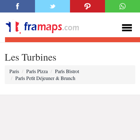
Les Turbines
Paris
Pari̇s Pi̇zza
Pari̇s Bi̇strot
Pari̇s Peti̇t Déjeuner & Brunch