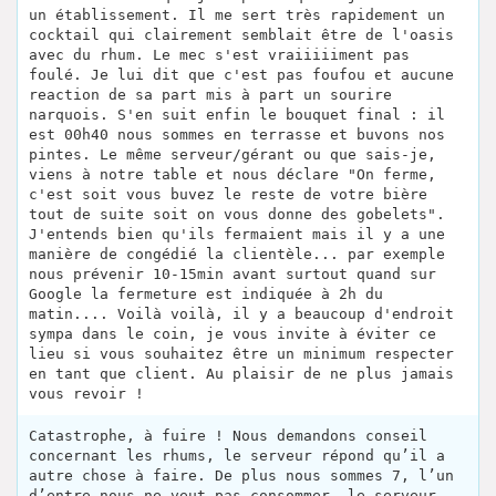
un établissement. Il me sert très rapidement un
cocktail qui clairement semblait être de l'oasis
avec du rhum. Le mec s'est vraiiiiiment pas
foulé. Je lui dit que c'est pas foufou et aucune
reaction de sa part mis à part un sourire
narquois. S'en suit enfin le bouquet final : il
est 00h40 nous sommes en terrasse et buvons nos
pintes. Le même serveur/gérant ou que sais-je,
viens à notre table et nous déclare "On ferme,
c'est soit vous buvez le reste de votre bière
tout de suite soit on vous donne des gobelets".
J'entends bien qu'ils fermaient mais il y a une
manière de congédié la clientèle... par exemple
nous prévenir 10-15min avant surtout quand sur
Google la fermeture est indiquée à 2h du
matin.... Voilà voilà, il y a beaucoup d'endroit
sympa dans le coin, je vous invite à éviter ce
lieu si vous souhaitez être un minimum respecter
en tant que client. Au plaisir de ne plus jamais
vous revoir !
Catastrophe, à fuire ! Nous demandons conseil
concernant les rhums, le serveur répond qu’il a
autre chose à faire. De plus nous sommes 7, l’un
d’entre nous ne veut pas consommer, le serveur