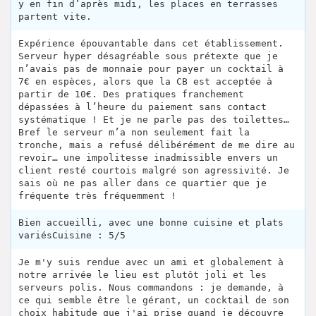
y en fin d’après midi, les places en terrasses
partent vite.
Expérience épouvantable dans cet établissement.
Serveur hyper désagréable sous prétexte que je
n’avais pas de monnaie pour payer un cocktail à
7€ en espèces, alors que la CB est acceptée à
partir de 10€. Des pratiques franchement
dépassées à l’heure du paiement sans contact
systématique ! Et je ne parle pas des toilettes…
Bref le serveur m’a non seulement fait la
tronche, mais a refusé délibérément de me dire au
revoir… une impolitesse inadmissible envers un
client resté courtois malgré son agressivité. Je
sais où ne pas aller dans ce quartier que je
fréquente très fréquemment !
Bien accueilli, avec une bonne cuisine et plats
variésCuisine : 5/5
Je m'y suis rendue avec un ami et globalement à
notre arrivée le lieu est plutôt joli et les
serveurs polis. Nous commandons : je demande, à
ce qui semble être le gérant, un cocktail de son
choix habitude que j'ai prise quand je découvre