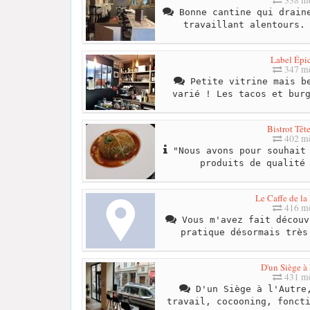
Bonne cantine qui draine
travaillant alentours.
Label Épic
347 mè
Petite vitrine mais be
varié ! Les tacos et bur
Bistrot Têt
402 mè
"Nous avons pour souhait 
produits de qualité
Le Caffe de l
416 mè
Vous m'avez fait découv
pratique désormais très
D'un Siège à 
431 mè
D'un Siège à l'Autre,
travail, cocooning, fonct