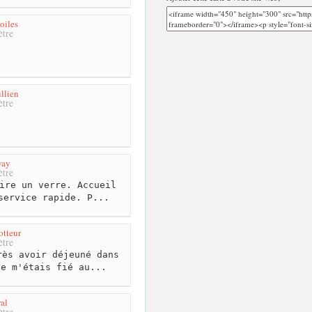
oiles
tre
ullien
tre
way
tre
ire un verre. Accueil
service rapide. P...
otteur
tre
ès avoir déjeuné dans
je m'étais fié au...
al
tre