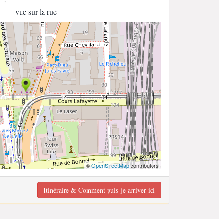
vue sur la rue
©
OpenStreetMap
contributors
Itinéraire & Comment puis-je arriver ici