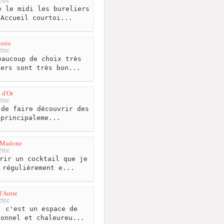
 le midi les bureliers
 Accueil courtoi...
erie
tre
aucoup de choix très
gers sont très bon...
e d'Or
tre
de faire découvrir des
 principaleme...
a Madone
tre
rir un cocktail que je
 régulièrement e...
l'Autre
tre
 c'est un espace de
ionnel et chaleureu...