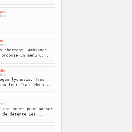
Kawa
tre
me
tre
s charmant. Ambiance
 propose un menu u...
lle
tre
egan lyonnais. Très
ans leur élan. Menu...
t
tre
 est super pour passer
t de détente Les...