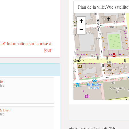
Plan de la ville,Vue satellite
+
−
Information sur la mise à
jour
fé
tre
 & Bien
tre
Ajouter cette carte à votre site Web;