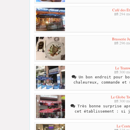
Café des Ét
294 mè
Brasserie J
296 mè
Le Tram
300 mè
Un bon endroit pour bo
chaleureux, commande et 
Le Globe Tr
300 mè
Très bonne surprise apr
cet établissement : si 
Le Centr
338 mè