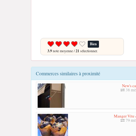
Bien
3.9
note moyenne /
21
sélectionner.
Commerces similaires à proximité
New's ca
38 mè
Manger Vite
79 mè