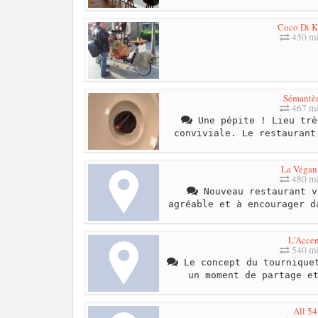
Coco Di 
450 mè
Sémantè
467 mè
Une pépite ! Lieu trè
conviviale. Le restaurant
La Végani
480 mè
Nouveau restaurant v
agréable et à encourager d
L'Accen
540 mè
Le concept du tourniquet
un moment de partage e
All 54