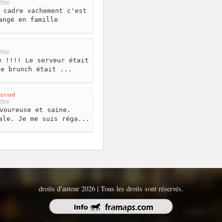
tre
 cadre vachement c'est
angé en famille
o
tre
 !!!! Le serveur était
le brunch était ...
levard
tre
voureuse et saine.
ale. Je me suis réga...
droits d'auteur 2026 | Tous les droits sont réservés.