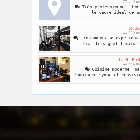
549 mè
Très professionnel, bon
le cadre idéal de m
Modj
550 mè
Très mauvaise expérience
très très gentil mais 
Le P'tit Bou
554 mè
Cuisine moderne, sa
L'ambiance sympa et convivi