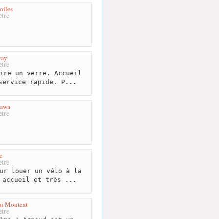
oiles
tre
way
tre
ire un verre. Accueil
service rapide. P...
Kawa
tre
c
tre
ur louer un vélo à la
 accueil et très ...
ui Montent
tre