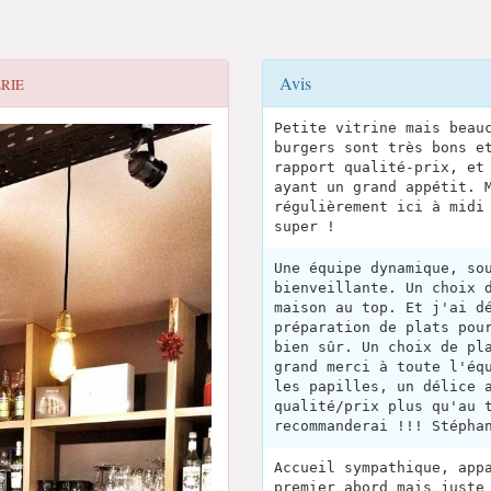
Avis
ERIE
Petite vitrine mais beau
burgers sont très bons e
rapport qualité-prix, et
ayant un grand appétit. 
régulièrement ici à midi
super !
Une équipe dynamique, so
bienveillante. Un choix 
maison au top. Et j'ai d
préparation de plats pou
bien sûr. Un choix de pl
grand merci à toute l'éq
les papilles, un délice 
qualité/prix plus qu'au 
recommanderai !!! Stépha
Accueil sympathique, app
premier abord mais juste