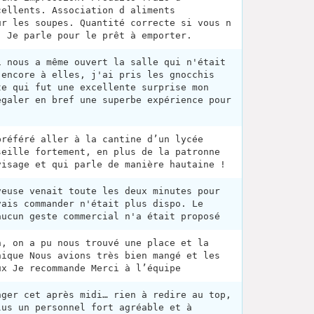
cellents. Association d aliments
ur les soupes. Quantité correcte si vous n
. Je parle pour le prêt à emporter.
i nous a même ouvert la salle qui n'était
 encore à elles, j'ai pris les gnocchis
te qui fut une excellente surprise mon
égaler en bref une superbe expérience pour
préféré aller à la cantine d’un lycée
seille fortement, en plus de la patronne
visage et qui parle de manière hautaine !
veuse venait toute les deux minutes pour
vais commander n'était plus dispo. Le
aucun geste commercial n'a était proposé
n, on a pu nous trouvé une place et la
hique Nous avions très bien mangé et les
ux Je recommande Merci à l’équipe
nger cet après midi… rien à redire au top,
lus un personnel fort agréable et à