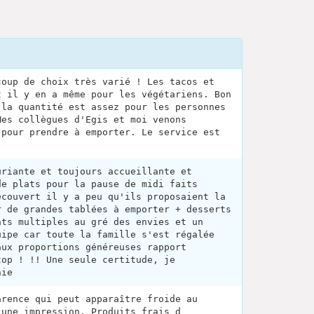
coup de choix très varié ! Les tacos et
t il y en a même pour les végétariens. Bon
 la quantité est assez pour les personnes
Mes collègues d'Egis et moi venons
 pour prendre à emporter. Le service est
uriante et toujours accueillante et
de plats pour la pause de midi faits
écouvert il y a peu qu'ils proposaient la
r de grandes tablées à emporter + desserts
ats multiples au gré des envies et un
uipe car toute la famille s'est régalée
aux proportions généreuses rapport
top ! !! Une seule certitude, je
nie
arence qui peut apparaître froide au
 une impression. Produits frais d