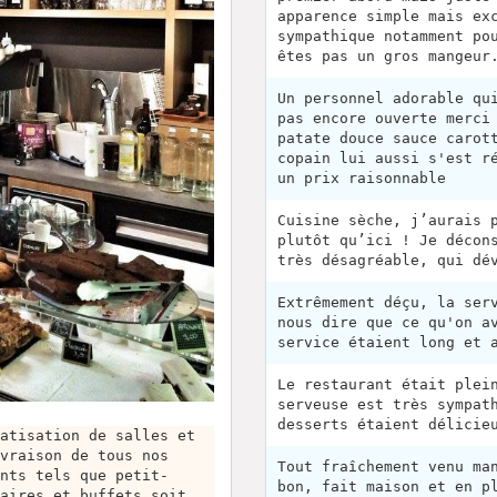
apparence simple mais ex
sympathique notamment po
êtes pas un gros mangeur
Un personnel adorable qu
pas encore ouverte merci
patate douce sauce carot
copain lui aussi s'est r
un prix raisonnable
Cuisine sèche, j’aurais 
plutôt qu’ici ! Je décon
très désagréable, qui dé
Extrêmement déçu, la ser
nous dire que ce qu'on a
service étaient long et 
Le restaurant était plei
serveuse est très sympat
desserts étaient délicie
atisation de salles et
vraison de tous nos
Tout fraîchement venu ma
nts tels que petit-
bon, fait maison et en p
aires et buffets soit