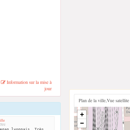
Information sur la mise à
jour
Plan de la ville,Vue satellite
+
lle
−
tre
egan lyonnais. Très