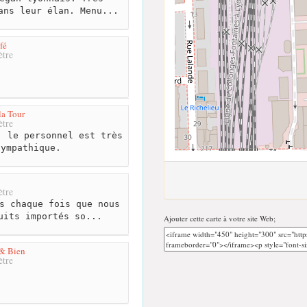
ans leur élan. Menu...
fé
tre
la Tour
tre
 le personnel est très
sympathique.
tre
s chaque fois que nous
uits importés so...
Ajouter cette carte à votre site Web;
 & Bien
tre