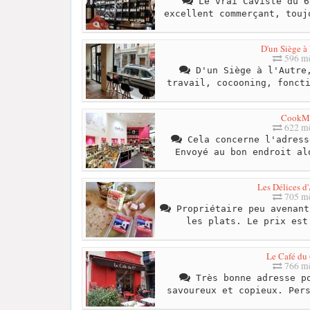
Le vrai Caviste du 6
excellent commerçant, touj
D'un Siège à 
596 mè
D'un Siège à l'Autre,
travail, cocooning, fonct
CookM
622 mè
Cela concerne l'adress
Envoyé au bon endroit al
Les Délices d'
705 mè
Propriétaire peu avenant
les plats. Le prix est
Le Café du
766 mè
Très bonne adresse po
savoureux et copieux. Per