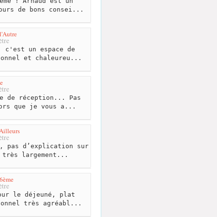
ème ! Arnaud est un
ours de bons consei...
l'Autre
tre
 c'est un espace de
ionnel et chaleureu...
e
tre
e de réception... Pas
ors que je vous a...
Ailleurs
tre
, pas d’explication sur
 très largement...
 6ème
tre
ur le déjeuné, plat
sonnel très agréabl...