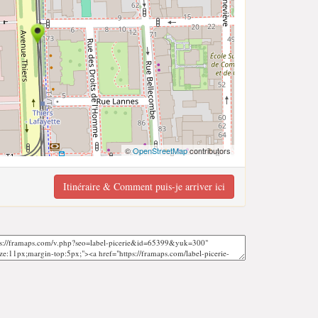
©
OpenStreetMap
contributors
Itinéraire & Comment puis-je arriver ici