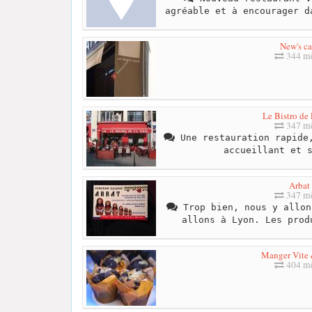
agréable et à encourager d
New's ca
344 mè
Le Bistro de 
347 mè
Une restauration rapide,
accueillant et 
Arbat
347 mè
Trop bien, nous y allon
allons à Lyon. Les prod
Manger Vite
404 mè