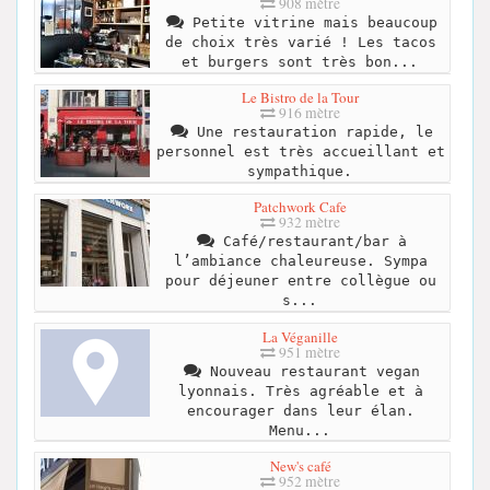
908 mètre
Petite vitrine mais beaucoup
de choix très varié ! Les tacos
et burgers sont très bon...
Le Bistro de la Tour
916 mètre
Une restauration rapide, le
personnel est très accueillant et
sympathique.
Patchwork Cafe
932 mètre
Café/restaurant/bar à
l’ambiance chaleureuse. Sympa
pour déjeuner entre collègue ou
s...
La Véganille
951 mètre
Nouveau restaurant vegan
lyonnais. Très agréable et à
encourager dans leur élan.
Menu...
New's café
952 mètre