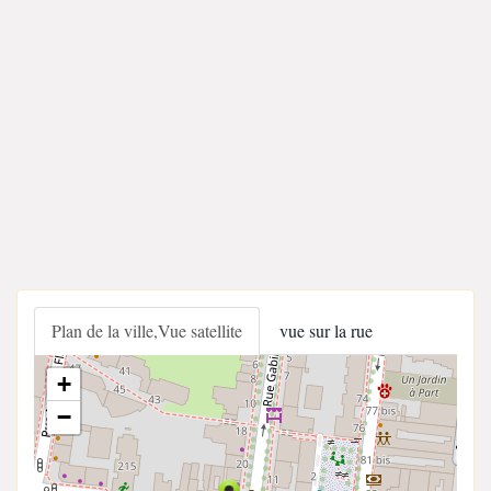
Plan de la ville,Vue satellite
vue sur la rue
+
−