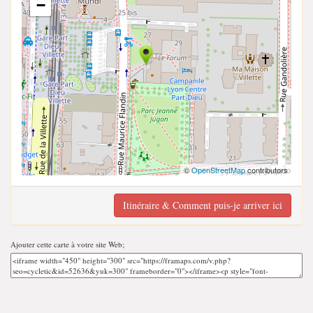
−
©
OpenStreetMap
contributors
Itinéraire & Comment puis-je arriver ici
Ajouter cette carte à votre site Web;