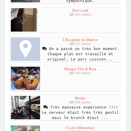
sympathique.
New's café
605 mètre
L'Escapade du Danton
621 mètre
On a passé un très bon moment.
Chaque plat est travaillé et
original. Le porc cuisson...
Manger Vite & Bien
649 mètre
Modjo
698 mètre
Très mauvaise expérience !!!!
Le serveur était très très gentil
mais le brunch était ...
Cycles Manudany