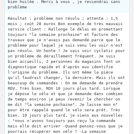
bien huilée . Merci à vous , je reviendrai sans
problème
Résultat : problème non résolu ; attente : 1,5
mois ; coût 28 euros Bon exemple de très mauvais
service client : Rallonge le délai en promettant
toujours "la semaine prochaine" et facture des
travaux que je n'avais pas demandé parce que le
problème pour lequel je suis venu les voir n'est
pas résolu. Un honte ! Je vais voir cycletic pour
un problème de déraillement fréquent. Je suis
bien accueilli, 2 personnes du magasins font un
diagnostique rapide et d'après eux identifie
l'origine du problème. Ils ont même la pièce
qu'il faudrait changer, la dernière. Mais ils ont
beaucoup de commandes : On me demande de prendre
RDV. Très bien. RDV 10 jours plus tard. Lorsque
je dépose le vélo et que je demande dans combien
de temps environ je peux revenir le chercher on
me dit "la semaine pochaine". Je laisse mon n°
pour être rappelé quand le vélo sera prêt. Très
bien. 10 jours plus tard, je viens aux nouvelles
: "nous n'avons toujours pas reçu la commande
mais elle doit arriver -Quand pensez-vous que je
pourrais récupérer mon vélo ? -La semaine