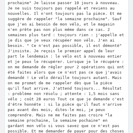
prochaine" Je laisse passer 10 jours à nouveau.
Je ne suis toujours pas rappelé et reviens au
nouvelles. Il n'ont toujours pas la pièce. Et me
suggère de rappeler "la semaine prochaine". Sauf
que j'en ai besoin de mon vélo, et le magasin
n'en prête pas non plus même dans ce cas. 2
semaines plus tard : toujours rien : j'appelle et
je dis que je veux récupéer mon vélo. J'en ai
besoin. " Ce n'est pas possible, il est démonté"
J'insiste. Je reçois le premier appel de leur
part le lendemain : le vélo est à nouveau entier
et je peux le récupérer. Lorsque je le récupère :
on me demande de régler pour 2 opérations qui ont
été faites alors que ce n'est pas ce que j'avais
demandé ! Le vélo déraille toujours autant. Mais
on me promet de me rappeler dès que la pièce
qu'il faut arrive. J'attend toujours... Résultat
: problème non résolu ; attente : 1,5 mois sans
vélo ; coût 28 euros Tout ce que je demande c'est
d'être honnête : si la pièce qu'il faut n'arrive
pas avant des mois, dites-le moi, je peux
comprendre. Mais ne me faites pas croire "la
semaine prochaine, la semaine pochaine" en
gardant mon vélo si vous savez que ce n'est pas
possible. Et me demander de payer pour des choses