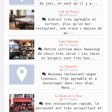
du jour, on sent qu'il y a...
Café des Postes
498 mètre
Endroit très agréable et
surtout, plus qu’un bar-
restaurant, une vraie « maison de
qu...
Label Épicerie
518 mètre
Petite vitrine mais beaucoup
de choix très varié ! Les tacos
et burgers sont très bon...
La Véganille
567 mètre
Nouveau restaurant vegan
lyonnais. Très agréable et à
encourager dans leur élan.
Menu...
Le Bistro de la Tour
573 mètre
Une restauration rapide, le
personnel est très accueillant et