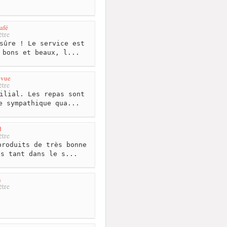
afé
tre
sûre ! Le service est
 bons et beaux, l...
evue
tre
ilial. Les repas sont
e sympathique qua...
d
tre
roduits de très bonne
és tant dans le s...
n
tre