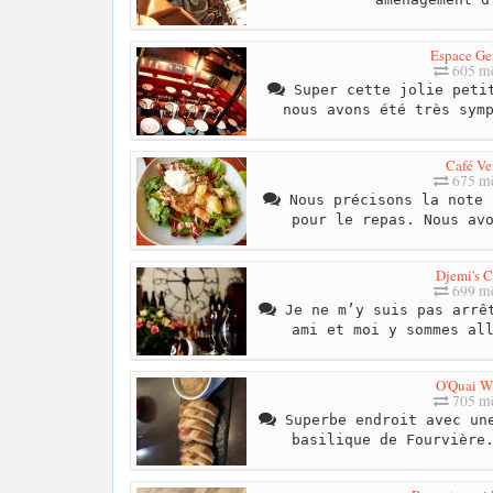
Espace Ge
605 mè
Super cette jolie petit
nous avons été très sym
Café Ve
675 mè
Nous précisons la note 
pour le repas. Nous av
Djemi's C
699 mè
Je ne m’y suis pas arrêt
ami et moi y sommes al
O'Quai W
705 mè
Superbe endroit avec une
basilique de Fourvière