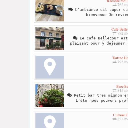
Raconte moi l
762 mè
L’ambiance est super ca
bienvenue Je revie
Café Belle
792 mè
Le café Bellecour est
plaisant pour y déjeuner,
Tartine H
798 mè
Broc'Ba
815 mè
Petit bar très mignon en
L'été nous pouvons pro
Culture C
823 mè