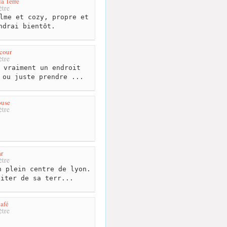
a Terre
tre
lme et cozy, propre et
ndrai bientôt.
cour
tre
 vraiment un endroit
 ou juste prendre ...
ouse
tre
r
tre
 plein centre de lyon.
fiter de sa terr...
afé
tre