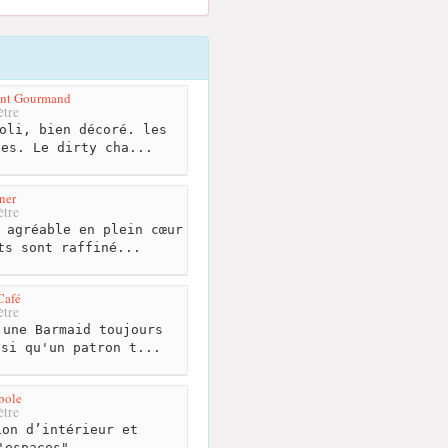
ant Gourmand
tre
oli, bien décoré. les
ues. Le dirty cha...
ner
tre
 agréable en plein cœur
ts sont raffiné...
Café
tre
une Barmaid toujours
nsi qu'un patron t...
bole
tre
on d’intérieur et
'espaces"