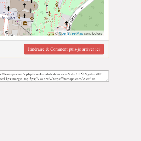
©
OpenStreetMap
contributors
Itinéraire & Comment puis-je arriver ici