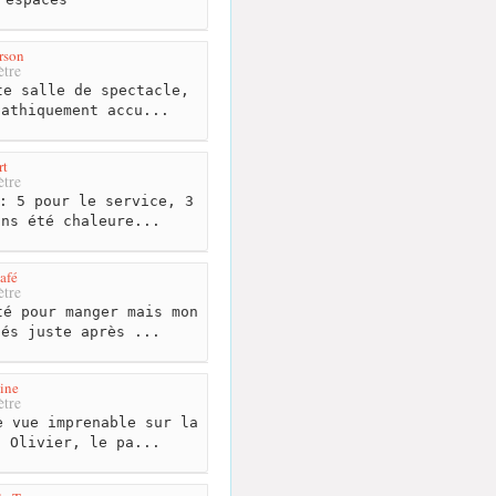
rson
tre
e salle de spectacle,
pathiquement accu...
rt
tre
: 5 pour le service, 3
ons été chaleure...
afé
tre
é pour manger mais mon
lés juste après ...
ine
tre
 vue imprenable sur la
. Olivier, le pa...