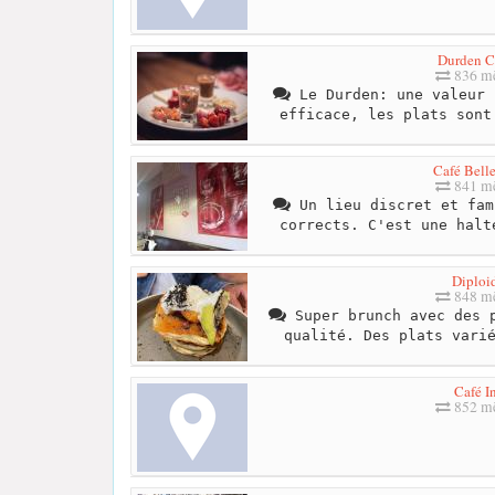
Durden C
836 mè
Le Durden: une valeur 
efficace, les plats sont
Café Bell
841 mè
Un lieu discret et fam
corrects. C'est une halt
Diploi
848 mè
Super brunch avec des p
qualité. Des plats vari
Café I
852 mè