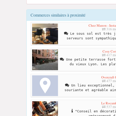
Commerces similaires à proximité
Chez Manon - Inst
316 mè
Le sous sol est très j
serveurs sont sympathiq
Cosy Cor
417 mè
Une petite terrasse fort
du vieux Lyon. Les pla
Overcraft 
477 mè
Un lieu exceptionnel, 
souriante et agréable ai
Le Rocam
537 mè
"Conseil en décorati
aménagement d