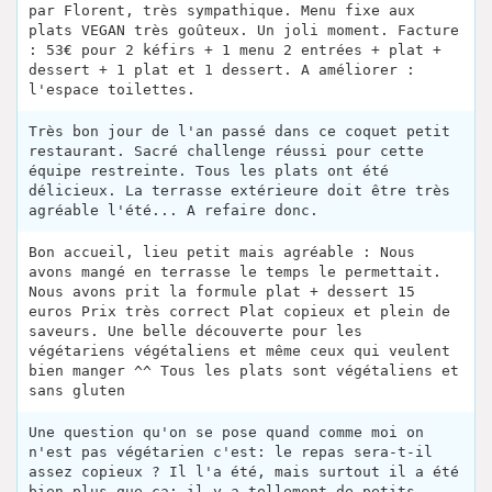
par Florent, très sympathique. Menu fixe aux
plats VEGAN très goûteux. Un joli moment. Facture
: 53€ pour 2 kéfirs + 1 menu 2 entrées + plat +
dessert + 1 plat et 1 dessert. A améliorer :
l'espace toilettes.
Très bon jour de l'an passé dans ce coquet petit
restaurant. Sacré challenge réussi pour cette
équipe restreinte. Tous les plats ont été
délicieux. La terrasse extérieure doit être très
agréable l'été... A refaire donc.
Bon accueil, lieu petit mais agréable : Nous
avons mangé en terrasse le temps le permettait.
Nous avons prit la formule plat + dessert 15
euros Prix très correct Plat copieux et plein de
saveurs. Une belle découverte pour les
végétariens végétaliens et même ceux qui veulent
bien manger ^^ Tous les plats sont végétaliens et
sans gluten
Une question qu'on se pose quand comme moi on
n'est pas végétarien c'est: le repas sera-t-il
assez copieux ? Il l'a été, mais surtout il a été
bien plus que ça: il y a tellement de petits