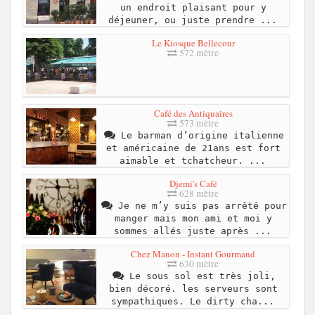
un endroit plaisant pour y
déjeuner, ou juste prendre ...
Le Kiosque Bellecour
572 mètre
Café des Antiquaires
573 mètre
Le barman d’origine italienne
et américaine de 21ans est fort
aimable et tchatcheur. ...
Djemi's Café
628 mètre
Je ne m’y suis pas arrêté pour
manger mais mon ami et moi y
sommes allés juste après ...
Chez Manon - Instant Gourmand
630 mètre
Le sous sol est très joli,
bien décoré. les serveurs sont
sympathiques. Le dirty cha...