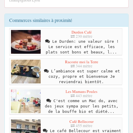
champignons Lyon
Commerces similaires à proximité
Durden Café
230 mètre
Le Durden: une valeur sûre !
Le service est efficace, les
plats sont bons et beaux, l...
Raconte moi la Terre
344 mètre
L’ambiance est super calme et
cozy, propre et bienvenue Je
reviendrai bientôt.
Les Mamans Poules
443 mètre
C'est comme un Mac do, avec
des jeux sympa pour les petits,
de la bouffe bio et diété...
Café Bellecour
455 mètre
Le café Bellecour est vraiment