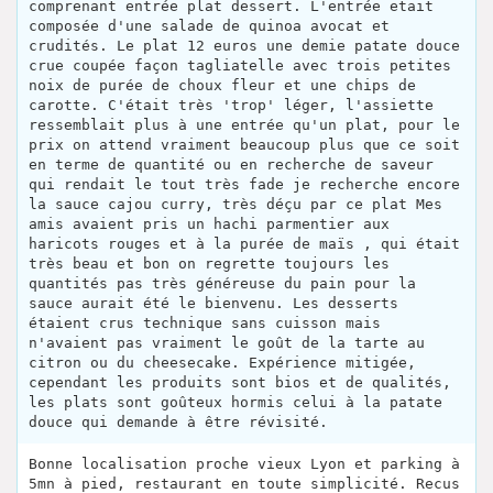
comprenant entrée plat dessert. L'entrée etait
composée d'une salade de quinoa avocat et
crudités. Le plat 12 euros une demie patate douce
crue coupée façon tagliatelle avec trois petites
noix de purée de choux fleur et une chips de
carotte. C'était très 'trop' léger, l'assiette
ressemblait plus à une entrée qu'un plat, pour le
prix on attend vraiment beaucoup plus que ce soit
en terme de quantité ou en recherche de saveur
qui rendait le tout très fade je recherche encore
la sauce cajou curry, très déçu par ce plat Mes
amis avaient pris un hachi parmentier aux
haricots rouges et à la purée de maïs , qui était
très beau et bon on regrette toujours les
quantités pas très généreuse du pain pour la
sauce aurait été le bienvenu. Les desserts
étaient crus technique sans cuisson mais
n'avaient pas vraiment le goût de la tarte au
citron ou du cheesecake. Expérience mitigée,
cependant les produits sont bios et de qualités,
les plats sont goûteux hormis celui à la patate
douce qui demande à être révisité.
Bonne localisation proche vieux Lyon et parking à
5mn à pied, restaurant en toute simplicité. Recus